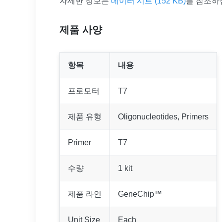
자세한 정보는
데이터 시트 (152 KB)
를 참조하
제품 사양
항목
내용
프로모터
T7
제품 유형
Oligonucleotides, Primers
Primer
T7
수량
1 kit
제품 라인
GeneChip™
Unit Size
Each