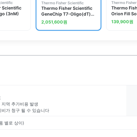
ientific
Thermo Fisher 
Thermo Fisher Scientific
 Scientific
Thermo Fishe
Thermo Fisher Scientific
igo (3nM)
Orion Fill So
GeneChip T7-Oligo(dT)
Sodium Ion 
Promoter Primer Kit
139,900
원
2,051,600
원
Electrode (I
Bottles
료
부 지역 추가비용 발생
치비가 청구 될 수 있습니다
품 별로 상이)