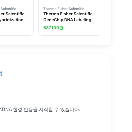
Scientific
Thermo Fisher Scientific
r Scientific
Thermo Fisher Scientific
bridization
GeneChip DNA Labeling
Reagent 7.5 mM
637,100
원
t
cDNA 합성 반응을 시작할 수 있습니다.