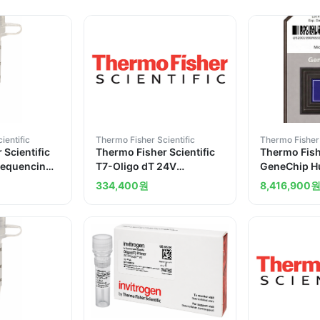
ientific
Thermo Fisher Scientific
Thermo Fisher 
 Scientific
Thermo Fisher Scientific
Thermo Fishe
Sequencing
T7-Oligo dT 24V
GeneChip 
r
Promoter Primer
Promoter 1.
334,400
원
8,416,900
Anchored 100 ng mu l