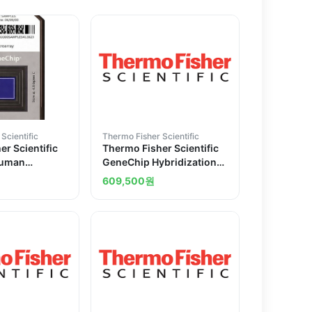
Scientific
Thermo Fisher Scientific
r Scientific
Thermo Fisher Scientific
Human
GeneChip Hybridization
0R Array
Control Kit
원
609,500
원