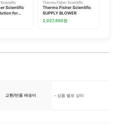
Scientific
Thermo Fisher Scientific
r Scientific
Thermo Fisher Scientific
lution for
SUPPLY BLOWER
Selective
2,027,400
원
SE), 5 x 60mL
교환/반품 배송비
- 상품 별로 상이