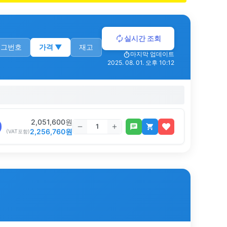
실시간 조회
로그번호
가격
▼
재고
마지막 업데이트
2025. 08. 01. 오후 10:12
2,051,600
원
2,256,760
원
(VAT포함)