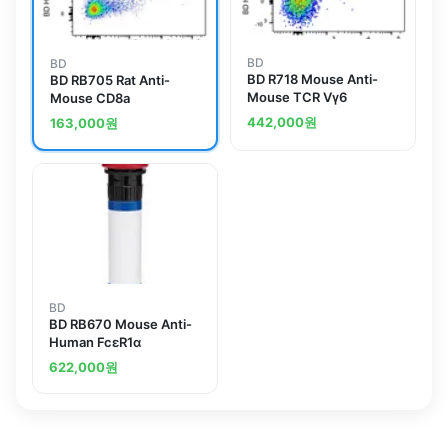
BD
BD
BD R718 Mouse Anti-
BD RB705 Rat Anti-
Mouse TCR Vγ6
Mouse CD8a
442,000
원
163,000
원
BD
BD RB670 Mouse Anti-
Human FcεR1α
622,000
원