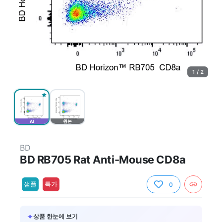
1 / 2
AI
원본
BD
BD RB705 Rat Anti-Mouse CD8a
샘플
특가
0
✦
상품 한눈에 보기