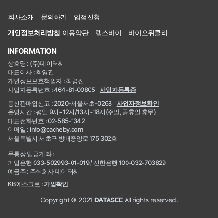
회사소개
문의하기
입점신청
개인정보처리방침
이용약관
랩스바이
바이오위클리
INFORMATION
상호명 : (주)데이터씨
대표이사 : 최영진
개인정보보호책임자 : 최영진
사업자등록번호 : 464-81-00805
사업자등록증
통신판매업신고 : 2020-서울서초-0268
사업자정보확인
운영시간 : 평일 9시~12시/13시~18시(주말, 공휴일 휴무)
대표전화번호 : 02-585-1342
이메일 : info@cacheby.com
서울특별시 서초구 방배중앙로 175 302호
무통장 입금계좌 :
기업은행 033-502993-01-019 / 신한은행 100-032-703829
예금주 : 주식회사 데이터씨
KB에스크로 :
가입확인
Copyright © 2021
DATASEE
All rights reserved.