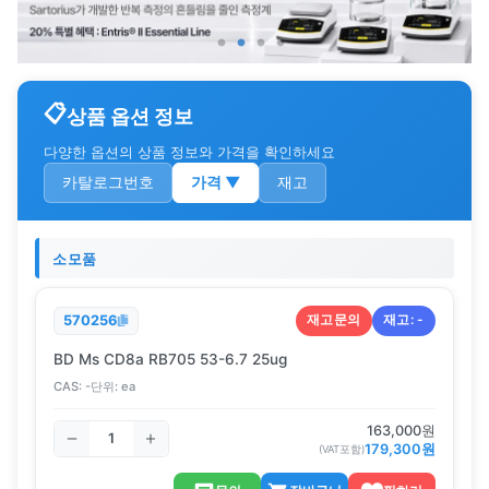
상품 옵션 정보
다양한 옵션의 상품 정보와 가격을 확인하세요
카탈로그번호
가격
▼
재고
소모품
재고문의
재고:
-
570256
BD Ms CD8a RB705 53-6.7 25ug
CAS:
-
단위:
ea
163,000
원
179,300
원
(VAT포함)