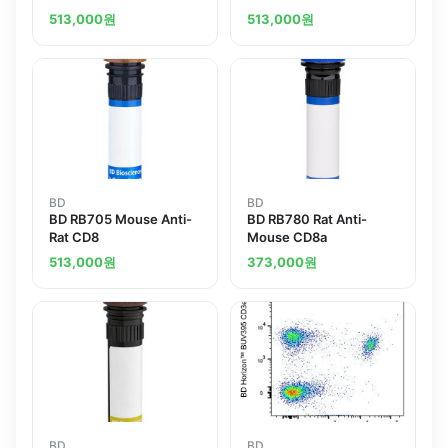
513,000
원
513,000
원
BD
BD
BD RB705 Mouse Anti-
BD RB780 Rat Anti-
Rat CD8
Mouse CD8a
513,000
원
373,000
원
BD
BD