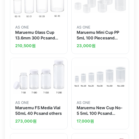
AS ONE
AS ONE
Maruemu Glass Cup
Maruemu Mini Cup PP
13.6mm 300 Pcsand
5mL 100 Piecesand
others
others
210,500
원
23,000
원
AS ONE
AS ONE
Maruemu FS Media Vial
Maruemu New Cup No-
50mL 40 Pcsand others
5 5mL 100 Pcsand
others
273,000
원
17,000
원