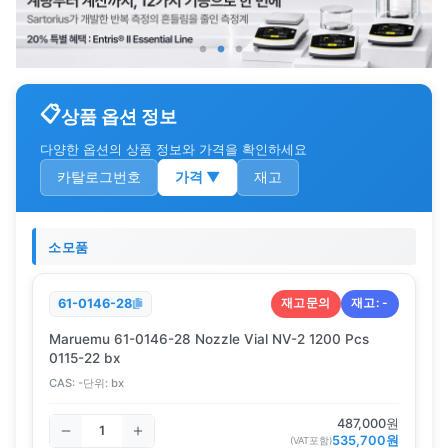
상품 옵션 정보
다양한 옵션의 상품 정보와 가격을 확인하세요
카탈로그번호
가격
▼
재고
소모품
재고문의
재고:
-
61-0146-28
Maruemu 61-0146-28 Nozzle Vial NV-2 1200 Pcs
0115-22 bx
CAS:
-
단위:
bx
487,000
원
535,700
원
(VAT포함)