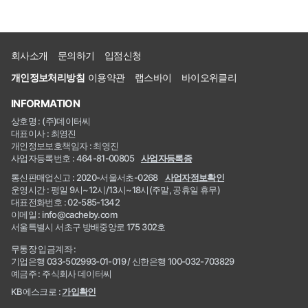
회사소개
문의하기
입점신청
개인정보처리방침
이용약관
랩스바이
바이오위클리
INFORMATION
상호명 : (주)데이터씨
대표이사 : 최영진
개인정보보호책임자 : 최영진
사업자등록번호 : 464-81-00805
사업자등록증
통신판매업신고 : 2020-서울서초-0268
사업자정보확인
운영시간 : 평일 9시~12시/13시~18시(주말, 공휴일 휴무)
대표전화번호 : 02-585-1342
이메일 : info@cacheby.com
서울특별시 서초구 방배중앙로 175 302호
무통장 입금계좌 :
기업은행 033-502993-01-019 / 신한은행 100-032-703829
예금주 : 주식회사 데이터씨
KB에스크로 :
가입확인