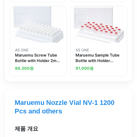
AS ONE
AS ONE
Maruemu Screw Tube
Maruemu Sample Tube
Bottle with Holder 2mL
Bottle with Holder
50 Pcsand others
2.2mL 50 Pcsand others
86,500
원
91,000
원
Maruemu Nozzle Vial NV-1 1200
Pcs and others
제품 개요