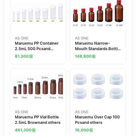
AS ONE
AS ONE
Maruemu PP Container
Maruemu Narrow-
2.5mL 500 Pcsand
Mouth Standards Bottle
others
Amber 15mL 100
81,300
원
148,800
원
Pcsand others
AS ONE
AS ONE
Maruemu PP Vial Bottle
Maruemu Over Cap 100
2.5mL Brownand others
Pcsand others
461,300
원
19,000
원