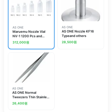
AS ONE
AS ONE
AS ONE Nozzle KF16
Maruemu Nozzle Vial
Typeand others
NV-1 1200 Pcs and
others
28,500
원
312,000
원
AS ONE
AS ONE Normal
Tweezers Thin Stainless
Steeland others
26,400
원