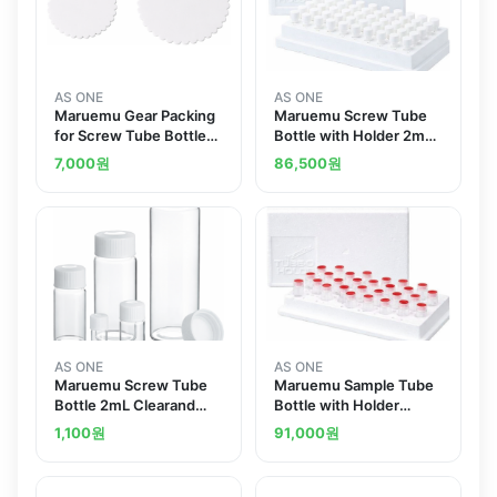
AS ONE
AS ONE
Maruemu Gear Packing
Maruemu Screw Tube
for Screw Tube Bottle
Bottle with Holder 2mL
for No. 02and others
50 Pcsand others
7,000
원
86,500
원
AS ONE
AS ONE
Maruemu Screw Tube
Maruemu Sample Tube
Bottle 2mL Clearand
Bottle with Holder
others
2.2mL 50 Pcsand others
1,100
원
91,000
원