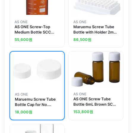
AS ONE
AS ONE
AS ONE Screw-Top
Maruemu Screw Tube
Medium Bottle SCC
Bottle with Holder 2mL
Brown 100mLand
50 Pcsand others
55,600
원
86,500
원
others
AS ONE
AS ONE
AS ONE Screw Tube
Maruemu Screw Tube
Bottle 6mL Brown SCC
Bottle Cap for No.
(Pure Water Washing
02and others
153,800
원
18,000
원
Processed)and others