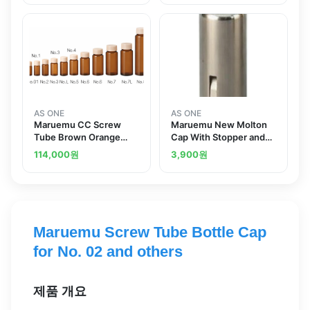
AS ONE
AS ONE
Maruemu CC Screw
Maruemu New Molton
Tube Brown Orange
Cap With Stopper and
Cap 3.5mLand others
others
114,000
원
3,900
원
Maruemu Screw Tube Bottle Cap
for No. 02 and others
제품 개요