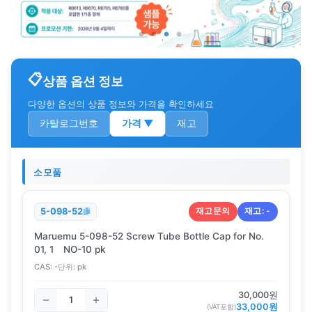
상품 옵션 정보
다양한 옵션의 상품 정보와 가격을 확인하세요
카탈로그번호
가격
▼
재고
소모품
재고문의
재고:
-
5-098-52
Maruemu 5-098-52 Screw Tube Bottle Cap for No.
01, 1 NO-10 pk
CAS:
-
단위:
pk
30,000
원
33,000
원
(VAT포함)