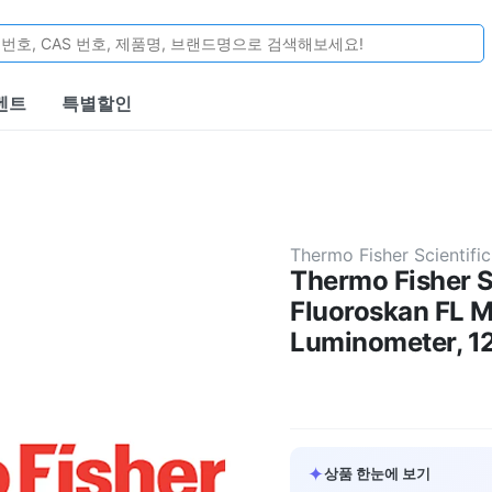
벤트
특별할인
Thermo Fisher Scientific
Thermo Fisher S
Fluoroskan FL M
Luminometer, 1
✦
상품 한눈에 보기