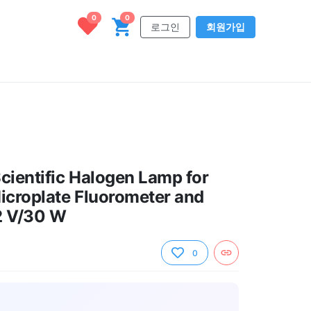
0
0
로그인
회원가입
cientific Halogen Lamp for
icroplate Fluorometer and
2 V/30 W
0