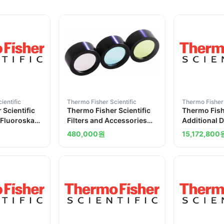
ientific
Thermo Fisher Scientific
Thermo Fisher 
 Scientific
Thermo Fisher Scientific
Thermo Fishe
r Fluoroskan
Filters and Accessories
Additional D
for Thermo Scientific
for Fluoros
480,000
원
15,172,800
and
Fluoroskan Fluoroskan FL
Microplate 
and Luminoskan
and Lumino
Microplate Readers