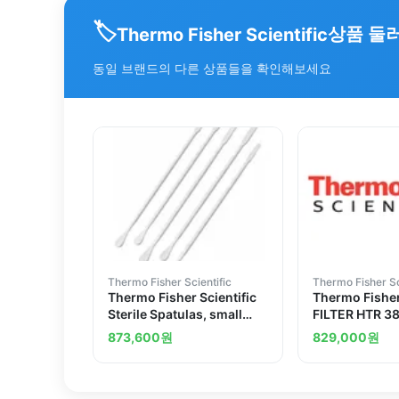
🏷️
상품 둘
Thermo Fisher Scientific
동일 브랜드의 다른 상품들을 확인해보세요
Thermo Fisher Scientific
Thermo Fisher Sc
Thermo Fisher Scientific
Thermo Fisher
Sterile Spatulas, small
FILTER HTR 3
spoon
SPECIAL WL
873,600
원
829,000
원