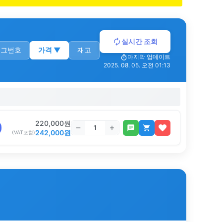
실시간 조회
로그번호
가격
▼
재고
마지막 업데이트
2025. 08. 05. 오전 01:13
220,000
원
242,000
원
(VAT포함)