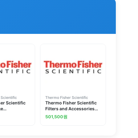
Scientific
Thermo Fisher Scientific
r Scientific
Thermo Fisher Scientific
ge
Filters and Accessories
s
for Thermo Scientific
501,500
원
Multiskan FC Microplate
Readers