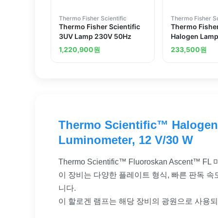
Thermo Fisher Scientific
Thermo Fisher Sc
Thermo Fisher Scientific
Thermo Fisher
3UV Lamp 230V 50Hz
Halogen Lamp 
Biosystems R
1,220,900
원
233,500
원
PCR Systems
Thermo Scientific™ Halogen
Luminometer, 12 V/30 W
Thermo Scientific™ Fluoroskan 
이 장비는 다양한 플레이트 형식, 빠른 판독 속
니다.
이 할로겐 램프는 해당 장비의 광원으로 사용되