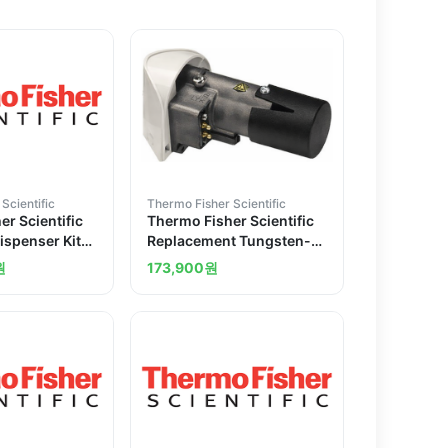
Scientific
Thermo Fisher Scientific
r Scientific
Thermo Fisher Scientific
ispenser Kit
Replacement Tungsten-
kan Ascent FL
Halogen lamp
원
173,900
원
Fluorometer
meter