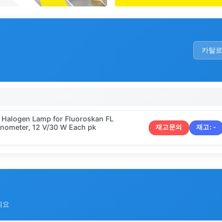
카탈
0 Halogen Lamp for Fluoroskan FL
inometer, 12 V/30 W Each pk
재고문의
재고:
-
세요