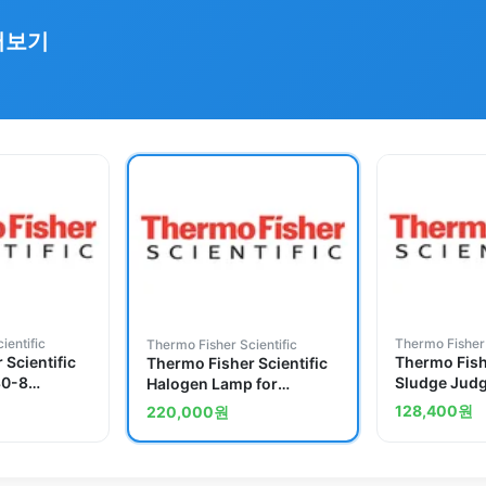
러보기
ientific
Thermo Fisher 
Thermo Fisher Scientific
 Scientific
Thermo Fishe
Thermo Fisher Scientific
80-8
Sludge Jud
Halogen Lamp for
Component
Fluoroskan FL Microplate
128,400
원
220,000
원
Fluorometer and
Luminometer, 12 V/30 W