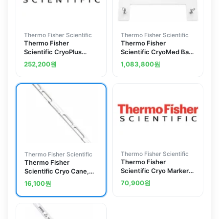
Thermo Fisher Scientific
Thermo Fisher Scientific
Thermo Fisher
Thermo Fisher
Scientific CryoPlus
Scientific CryoMed Bag
Square Rack, vapor
Freezing Presses
252,200
원
1,083,800
원
phase, 2mL, 11
cardboard boxes (100-
cell)
Thermo Fisher Scientific
Thermo Fisher Scientific
Thermo Fisher
Thermo Fisher
Scientific Cryo Marker
Scientific Cryo Cane,
Pen Set, multi-color
1.2mL - 6 ampule
70,900
원
16,100
원