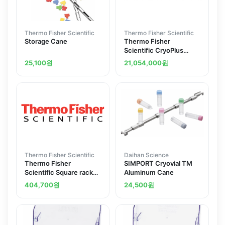
Thermo Fisher Scientific
Thermo Fisher Scientific
Storage Cane
Thermo Fisher
Scientific CryoPlus
Storage Systems 90L
25,100
원
21,054,000
원
200 230V
Thermo Fisher Scientific
Daihan Science
Thermo Fisher
SIMPORT Cryovial TM
Scientific Square rack
Aluminum Cane
for BioCane Canister
404,700
원
24,500
원
and Cane Systems