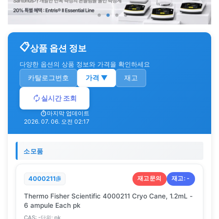
상품 옵션 정보
다양한 옵션의 상품 정보와 가격을 확인하세요
카탈로그번호
가격
▼
재고
실시간 조회
마지막 업데이트
2026. 07. 06. 오전 02:17
소모품
재고문의
재고:
-
4000211
Thermo Fisher Scientific 4000211 Cryo Cane, 1.2mL -
6 ampule Each pk
CAS:
-
단위:
pk