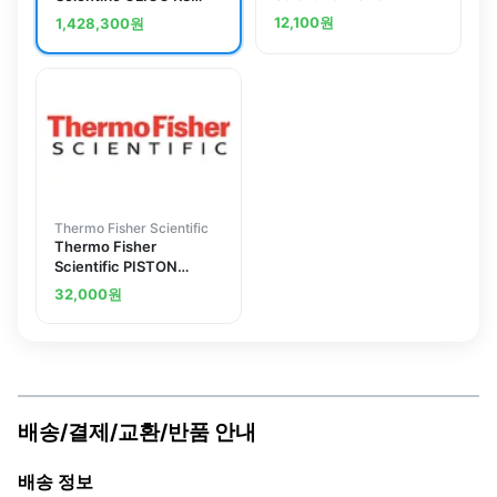
SPRING 0,6X6,5X110
Column, 4.6 x 100 mm,
12,100
원
1,428,300
원
1.7 mL
Thermo Fisher Scientific
Thermo Fisher
Scientific PISTON
SPRING 0,45X5,2X60
32,000
원
배송/결제/교환/반품 안내
배송 정보