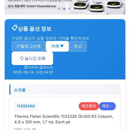
상품 옵션 정보
다양한 옵션의 상품 정보와 가격을 확인하세요
카탈로그번호
가격
▼
재고
실시간 조회
마지막 업데이트
2025. 08. 04. 오전 04:52
소모품
재고문의
재고:
-
1133226
Thermo Fisher Scientific 1133226 OLIGO R3 Column,
4.6 x 100 mm, 1.7 mL Each pk
CAS:
-
단위:
pk