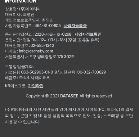
INFORMATION
상호명 : (주)데이터씨
대표이사 : 최영진
개인정보보호책임자 : 최영진
사업자등록번호 : 464-81-00805
사업자등록증
통신판매업신고 : 2020-서울서초-0268
사업자정보확인
운영시간 : 평일 9시~12시/13시~18시(주말, 공휴일 휴무)
대표전화번호 : 02-585-1342
이메일 : info@cacheby.com
서울특별시 서초구 방배중앙로 175 302호
무통장 입금계좌 :
기업은행 033-502993-01-019 / 신한은행 100-032-703829
예금주 : 주식회사 데이터씨
KB에스크로 :
가입확인
Copyright © 2021
DATASEE
All rights reserved.
(주)데이터씨의 사전 서면동의 없이 캐시바이 사이트(PC, 모바일)의 일체
의 정보, 콘텐츠 및 UI 등을 상업적 목적으로 전재, 전송, 스크래핑 등 무단
사용할 수 없습니다.