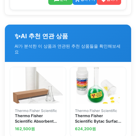
✨
AI 추천 연관 상품
AI가 분석한 이 상품과 연관된 추천 상품들을 확인해보세
요
Thermo Fisher Scientific
Thermo Fisher Scientific
Thermo Fisher
Thermo Fisher
Scientific Absorbent
Scientific Bytac Surface
Surface Liners
Protector FEP White
162,500
원
624,200
원
Vinyl 12 1 2 in. x 15 ft. roll