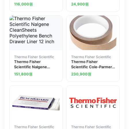
Polyethylene Sleeve
Wrap
116,000
원
24,900
원
Covers
Thermo Fisher Scientific
Thermo Fisher Scientific
Thermo Fisher
Thermo Fisher
Scientific Nalgene
Scientific Cole-Parmer
CleanSheets
Extra-Thick PTFE
151,800
원
230,900
원
Polyethylene Bench
Adhesive Tape 1 in. W
Drawer Liner 12 inch
20mil 15 ft. roll
Thermo Fisher Scientific
Thermo Fisher Scientific