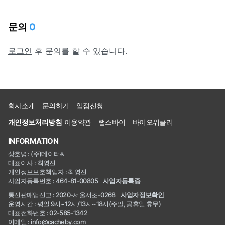
문의
0
로그인
후 문의를 할 수 있습니다.
회사소개
문의하기
입점신청
개인정보처리방침
이용약관
랩스바이
바이오위클리
INFORMATION
상호명 : (주)데이터씨
대표이사 : 최영진
개인정보보호책임자 : 최영진
사업자등록번호 : 464-81-00805
사업자등록증
통신판매업신고 : 2020-서울서초-0268
사업자정보확인
운영시간 : 평일 9시~12시/13시~18시(주말, 공휴일 휴무)
대표전화번호 : 02-585-1342
이메일 : info@cacheby.com