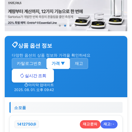
상품 옵션 정보
다양한 옵션의 상품 정보와 가격을 확인하세요
카탈로그번호
가격
▼
재고
실시간 조회
마지막 업데이트
2025. 08. 01. 오후 09:42
소모품
재고문의
재고:
-
1412750