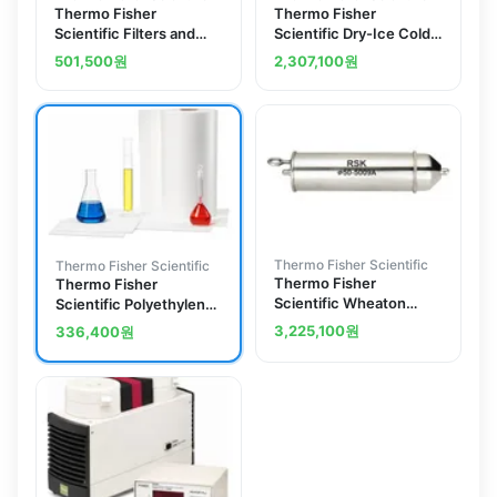
Thermo Fisher
Thermo Fisher
Scientific Filters and
Scientific Dry-Ice Cold
Accessories for Thermo
Trap for LABOPORT
501,500
원
2,307,100
원
Scientific Multiskan FC
Pressure/Vacuum
Microplate Readers
Pumps
Thermo Fisher Scientific
Thermo Fisher Scientific
Thermo Fisher
Thermo Fisher
Scientific Wheaton
Scientific Polyethylene
Stainless-Steel Bomb
Foam Surface Liners,
3,225,100
원
336,400
원
Sampler
Roll; Thickness: 0.125
in.; 30 in.W x 50 ft. L