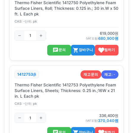
Thermo Fisher Scientific 1412750 Polyethylene Foam
Surface Liners, Roll; Thickness: 0.125 in.; 30 in.W x 50
ft. L Each pk
CAS:
-
단위:
pk
619,000
원
680,900
원
(VAT포함)
문의
장바구니
찜하기
재고문의
재고:
-
1412753
Thermo Fisher Scientific 1412753 Polyethylene Foam
Surface Liners, Sheets; Thickness: 0.25 in.;16W x 21
in. L Each pk
CAS:
-
단위:
pk
336,400
원
370,040
원
(VAT포함)
문의
장바구니
찜하기