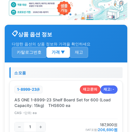
상품 옵션 정보
다양한 옵션의 상품 정보와 가격을 확인하세요
카탈로그번호
가격
▼
재고
소모품
재고문의
재고:
-
1-8999-23
AS ONE 1-8999-23 Shelf Board Set for 600 (Load
Capacity: 15kg) THS600 ea
CAS:
-
단위:
ea
187,900
원
206,690
원
(VAT포함)