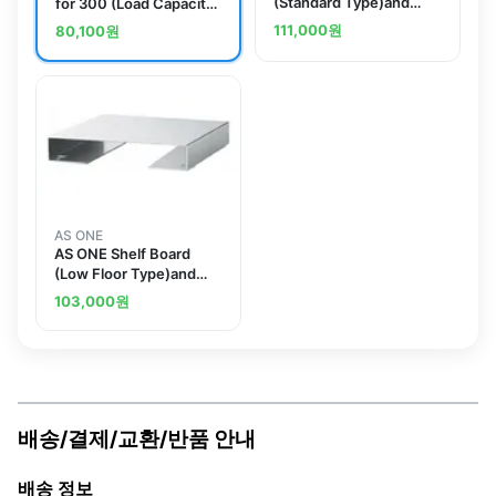
(Standard Type)and
for 300 (Load Capacity:
others
15kg)and others
111,000
원
80,100
원
AS ONE
AS ONE Shelf Board
(Low Floor Type)and
others
103,000
원
배송/결제/교환/반품 안내
배송 정보