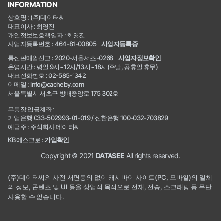
INFORMATION
상호명 : (주)데이터씨
대표이사 : 최영진
개인정보보호책임자 : 최영진
사업자등록번호 : 464-81-00805
사업자등록증
통신판매업신고 : 2020-서울서초-0268
사업자정보확인
운영시간 : 평일 9시~12시/13시~18시(주말, 공휴일 휴무)
대표전화번호 : 02-585-1342
이메일 : info@cacheby.com
서울특별시 서초구 방배중앙로 175 302호
무통장 입금계좌 :
기업은행 033-502993-01-019 / 신한은행 100-032-703829
예금주 : 주식회사 데이터씨
KB에스크로 :
가입확인
Copyright © 2021
DATASEE
All rights reserved.
(주)데이터씨의 사전 서면동의 없이 캐시바이 사이트(PC, 모바일)의 일체
의 정보, 콘텐츠 및 UI 등을 상업적 목적으로 전재, 전송, 스크래핑 등 무단
사용할 수 없습니다.