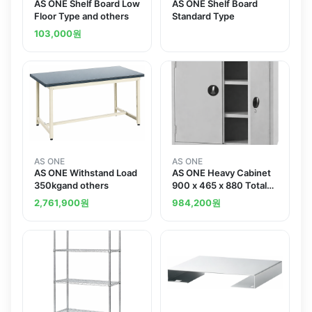
AS ONE Shelf Board Low
AS ONE Shelf Board
Floor Type and others
Standard Type
103,000
원
AS ONE
AS ONE
AS ONE Withstand Load
AS ONE Heavy Cabinet
350kgand others
900 x 465 x 880 Total
Load Tolerance
2,761,900
원
984,200
원
600kgand others