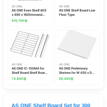
AS ONE
AS ONE
AS ONE Even Shelf 605
AS ONE Shelf Board Low
x 460 x 1600mmand
Floor Type
others
615,700
원
AS ONE
AS ONE
AS ONE IC-150MA for
AS ONE Preliminary
Shelf Board Shelf Board
Shelves for W 450 x D
Receiving
400
73,800
원
50,200
원
AS ONE Shelf Board Set for 300