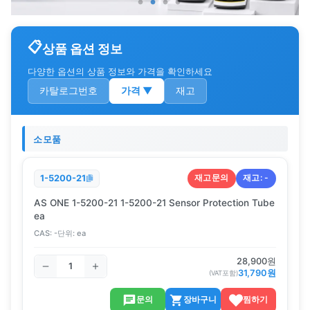
상품 옵션 정보
다양한 옵션의 상품 정보와 가격을 확인하세요
카탈로그번호
가격
▼
재고
소모품
재고문의
재고:
-
1-5200-21
AS ONE 1-5200-21 1-5200-21 Sensor Protection Tube
ea
CAS:
-
단위:
ea
28,900
원
31,790
원
(VAT포함)
문의
장바구니
찜하기