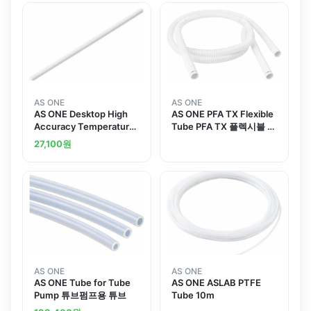
AS ONE
AS ONE
AS ONE Desktop High
AS ONE PFA TX Flexible
Accuracy Temperature
Tube PFA TX 플렉시블 튜
Controller Protection
브
27,100
원
Tube A
AS ONE
AS ONE
AS ONE Tube for Tube
AS ONE ASLAB PTFE
Pump 튜브펌프용 튜브
Tube 10m