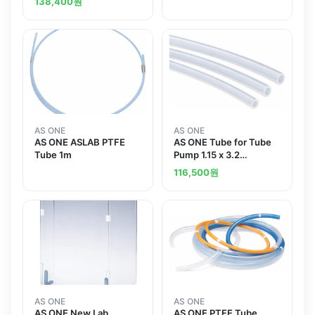
138,400
원
AS ONE
AS ONE
AS ONE ASLAB PTFE
AS ONE Tube for Tube
Tube 1m
Pump 1.15 x 3.2
Siliconeand others
116,500
원
AS ONE
AS ONE
AS ONE New Lab
AS ONE PTFE Tube