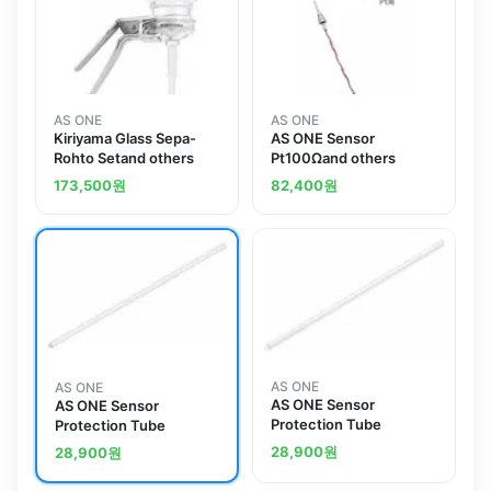
AS ONE
AS ONE
Kiriyama Glass Sepa-
AS ONE Sensor
Rohto Setand others
Pt100Ωand others
173,500
원
82,400
원
AS ONE
AS ONE
AS ONE Sensor
AS ONE Sensor
Protection Tube
Protection Tube
28,900
원
28,900
원