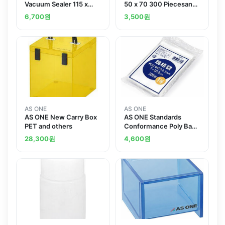
Vacuum Sealer 115 x
50 x 70 300 Piecesand
200and others
others
6,700
원
3,500
원
AS ONE
AS ONE
AS ONE New Carry Box
AS ONE Standards
PET and others
Conformance Poly Bag
70 x 100mm 100
28,300
원
4,600
원
Piecesand others