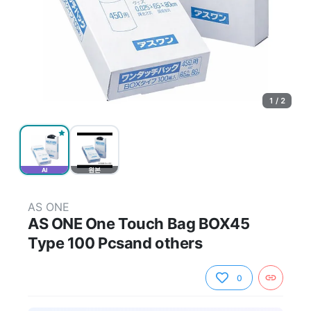
1 / 2
AI
원본
AS ONE
AS ONE One Touch Bag BOX45
Type 100 Pcsand others
0