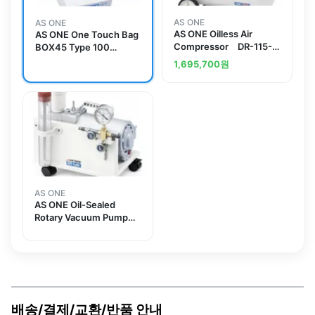
AS ONE
AS ONE
AS ONE Oilless Air
AS ONE One Touch Bag
Compressor DR-115-
BOX45 Type 100
22L
Pcsand others
1,695,700
원
AS ONE
AS ONE Oil-Sealed
Rotary Vacuum Pump
UTP-050A
배송/결제/교환/반품 안내