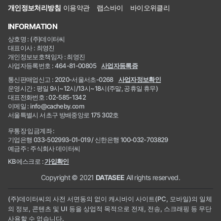
개인정보처리방침
이용약관
랩스바이
바이오위클리
INFORMATION
상호명 : (주)데이터씨
대표이사 : 최영진
개인정보보호책임자 : 최영진
사업자등록번호 : 464-81-00805
사업자등록증
통신판매업신고 : 2020-서울서초-0268
사업자정보확인
운영시간 : 평일 9시~12시/13시~18시(주말, 공휴일 휴무)
대표전화번호 : 02-585-1342
이메일 : info@cacheby.com
서울특별시 서초구 방배중앙로 175 302호
무통장 입금계좌 :
기업은행 033-502993-01-019 / 신한은행 100-032-703829
예금주 : 주식회사 데이터씨
KB에스크로 :
가입확인
Copyright © 2021
DATASEE
All rights reserved.
(주)데이터씨의 사전 서면동의 없이 캐시바이 사이트(PC, 모바일)의 일체
의 정보, 콘텐츠 및 UI 등을 상업적 목적으로 전재, 전송, 스크래핑 등 무단
사용할 수 없습니다.