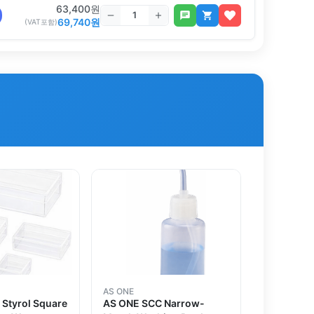
63,400
원
69,740
원
(VAT포함)
AS ONE
Styrol Square
AS ONE SCC Narrow-