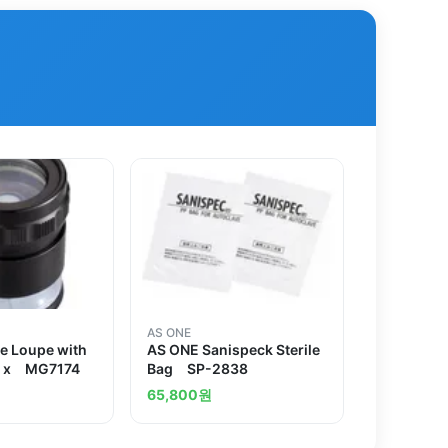
AS ONE
e Loupe with
AS ONE Sanispeck Sterile
10 x MG7174
Bag SP-2838
65,800
원