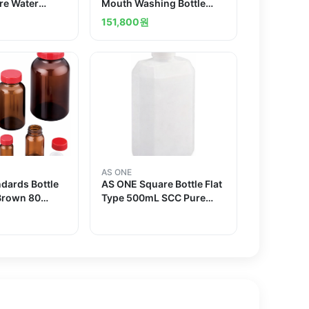
re Water
Mouth Washing Bottle
ocessed and
250mL Pure Water
151,800
원
Washing Processed and
others
AS ONE
dards Bottle
AS ONE Square Bottle Flat
Brown 80
Type 500mL SCC Pure
 Water
Water Washing Processed
ocessed and