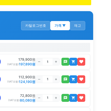
카탈로그번호
가격
▼
재고
179,900
원
197,890
원
(VAT포함)
112,900
원
124,190
원
(VAT포함)
72,800
원
80,080
원
(VAT포함)