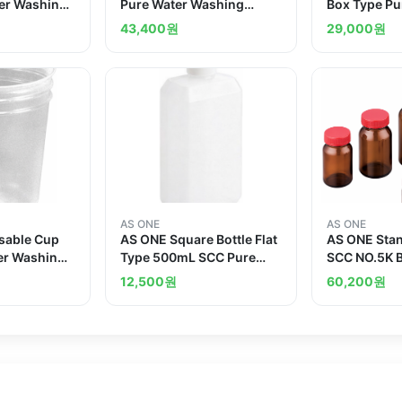
ter Washing
Pure Water Washing
Box Type Pu
Processed and others
Washing Pr
43,400
원
29,000
원
others
AS ONE
AS ONE
sable Cup
AS ONE Square Bottle Flat
AS ONE Stan
er Washing
Type 500mL SCC Pure
SCC NO.5K 
d others
Water Washing Processed
Pieces Pure
12,500
원
60,200
원
and others
Washing Pr
others