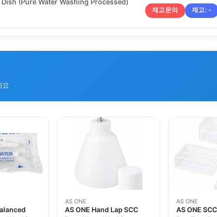
 Dish (Pure Water Washing Processed)
재고문의
재고:
-
세요
AS ONE
AS ONE
alanced
AS ONE Hand Lap SCC
AS ONE SCC 