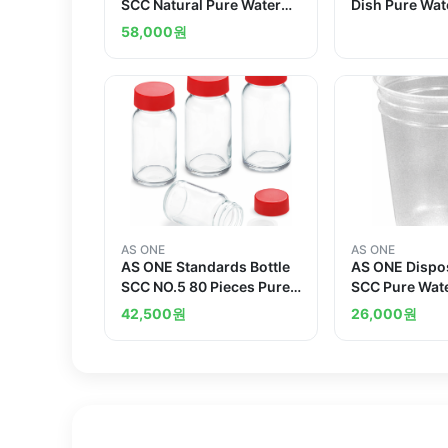
SCC Natural Pure Water
Dish Pure Wa
Washing Processed and
Processed
58,000
원
others
AS ONE
AS ONE
AS ONE Standards Bottle
AS ONE Dispo
SCC NO.5 80 Pieces Pure
SCC Pure Wat
Water Washing Processed
Processed an
42,500
원
26,000
원
and others