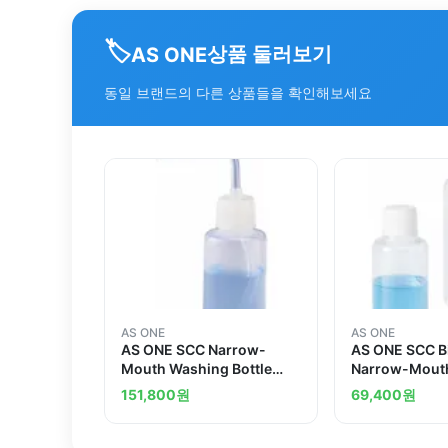
🏷️
상품 둘러보기
AS ONE
동일 브랜드의 다른 상품들을 확인해보세요
AS ONE
AS ONE
AS ONE SCC Narrow-
AS ONE SCC B
Mouth Washing Bottle
Narrow-Mouth
250mL (Pure Water
100mL (Pure 
151,800
원
69,400
원
Washing Processed)and
Washing Proc
others
others