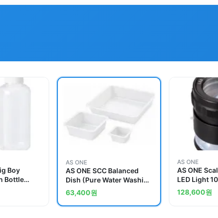
AS ONE
AS ONE
ig Boy
AS ONE Scal
AS ONE SCC Balanced
 Bottle
LED Light 
Dish (Pure Water Washing
Water
Processed)and others
128,600
원
63,400
원
essed)and