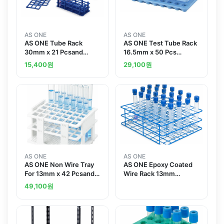
AS ONE
AS ONE
AS ONE Tube Rack
AS ONE Test Tube Rack
30mm x 21 Pcsand
16.5mm x 50 Pcs
others
Blueand others
15,400
원
29,100
원
AS ONE
AS ONE
AS ONE Non Wire Tray
AS ONE Epoxy Coated
For 13mm x 42 Pcsand
Wire Rack 13mm
others
Blueand others
49,100
원