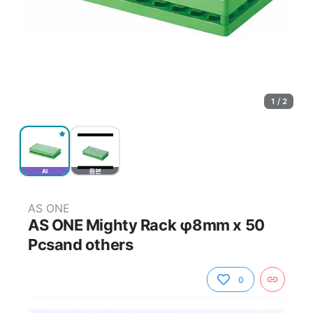
1 / 2
AI
원본
AS ONE
AS ONE Mighty Rack φ8mm x 50
Pcsand others
0