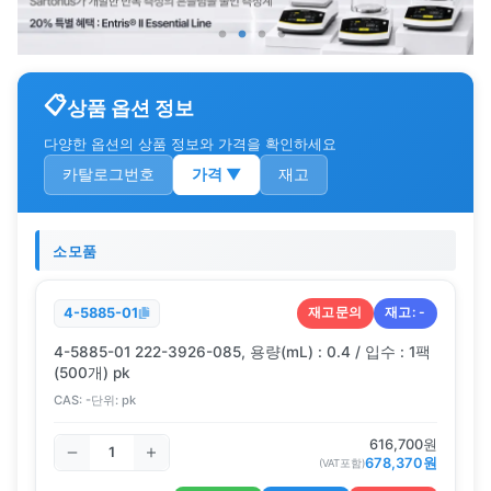
상품 옵션 정보
다양한 옵션의 상품 정보와 가격을 확인하세요
카탈로그번호
가격
▼
재고
소모품
재고문의
재고:
-
4-5885-01
4-5885-01 222-3926-085, 용량(mL) : 0.4 / 입수 : 1팩
(500개) pk
CAS:
-
단위:
pk
616,700
원
678,370
원
(VAT포함)