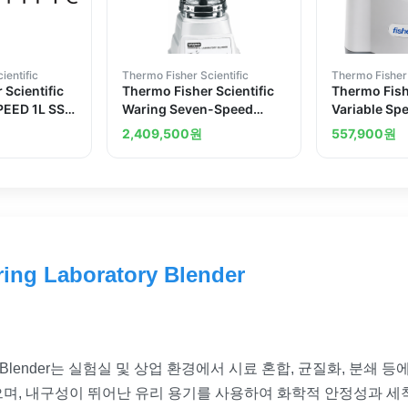
ientific
Thermo Fisher Scientific
Thermo Fisher 
 Scientific
Thermo Fisher Scientific
Thermo Fishe
EED 1L SS
Waring Seven-Speed
Variable Sp
122
Blenders Glass container
Vortex Mixe
2,409,500
원
557,900
원
ring Laboratory Blender
 Laboratory Blender는 실험실 및 상업 환경에서 시료 혼합, 균질화
으며, 내구성이 뛰어난 유리 용기를 사용하여 화학적 안정성과 세