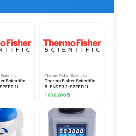
Scientific
Thermo Fisher Scientific
r Scientific
Thermo Fisher Scientific
SPEED 1L
BLENDER 2-SPEED 1L
V CP0424120
GLASS 120V CP0424210
1,602,200
원