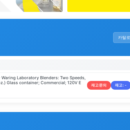
카탈
9 Waring Laboratory Blenders: Two Speeds,
z.) Glass container; Commercial; 120V E
재고문의
재고:
-