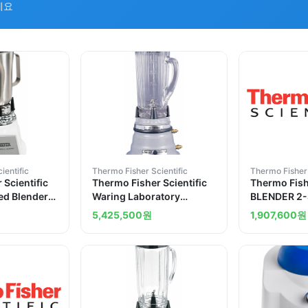
세요
ientific
Thermo Fisher Scientific
Thermo Fisher 
 Scientific
Thermo Fisher Scientific
Thermo Fishe
ed Blender
Waring Laboratory
BLENDER 2-
teel
Blenders Two Speeds
GLASS 120
5,425,500
원
1,907,600
원
 VAC --
Explosion-Resistant
or