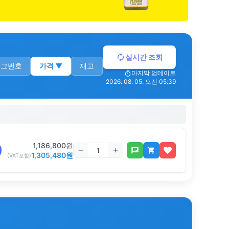
실시간 조회
로그번호
가격
▼
재고
마지막 업데이트
2026. 08. 05. 오전 05:39
1,186,800
원
1,305,480
원
(VAT포함)