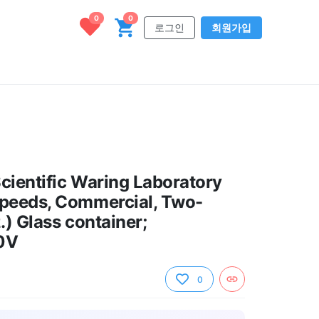
0
0
로그인
회원가입
cientific Waring Laboratory
Speeds, Commercial, Two-
.) Glass container;
0V
0