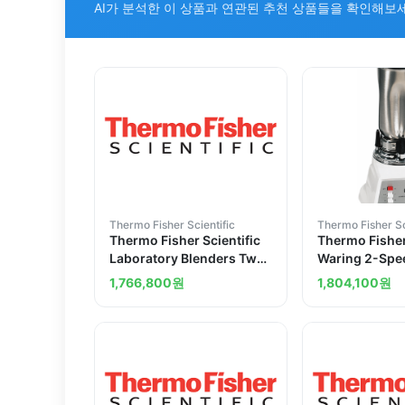
AI가 분석한 이 상품과 연관된 추천 상품들을 확인해보
Thermo Fisher Scientific
Thermo Fisher Sc
Thermo Fisher Scientific
Thermo Fisher
Laboratory Blenders Two
Waring 2-Spe
Speeds 145097P
1L Stainless S
1,766,800
원
1,804,100
원
Container 120
Standard Mot