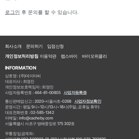
로그인
후 문의를 할 수 있습니다.
회사소개
문의하기
입점신청
개인정보처리방침
이용약관
랩스바이
바이오위클리
INFORMATION
상호명 : (주)데이터씨
대표이사 : 최영진
개인정보보호책임자 : 최영진
사업자등록번호 : 464-81-00805
사업자등록증
통신판매업신고 : 2020-서울서초-0268
사업자정보확인
운영시간 : 평일 9시~12시/13시~18시(주말, 공휴일 휴무)
대표전화번호 : 02-585-1342
이메일 : info@cacheby.com
서울특별시 서초구 방배중앙로 175 302호
무통장 입금계좌 :
기업은행 033-502993-01-019 / 신한은행 100-032-703829