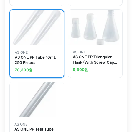
Piecesand others
AS ONE
AS ONE
AS ONE PP Triangular
AS ONE PP Tube 10mL
Flask (With Screw Cap)
250 Pieces
50mLand others
9,600
원
78,300
원
AS ONE
AS ONE PP Test Tube