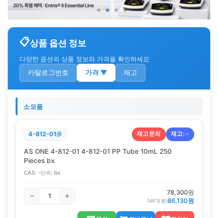
상품 옵션 정보
다양한 옵션의 상품 정보와 가격을 확인하세요
카탈로그번호
가격
▼
재고
소모품
재고문의
재고:
-
4-812-01
AS ONE 4-812-01 4-812-01 PP Tube 10mL 250
Pieces bx
CAS:
-
단위:
bx
78,300
원
86,130
원
(VAT포함)