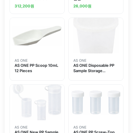
500 Piecesand others
312,200
원
26,000
원
AS ONE
AS ONE
AS ONE PP Scoop 10mL
AS ONE Disposable PP
12 Pieces
Sample Storage
Container 120mL 300
Pieces
AS ONE
AS ONE
AS ONE New PP Sample
AS ONE PP Screw-Top