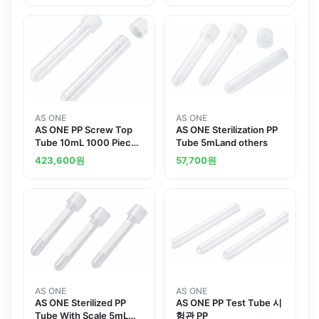
AS ONE
AS ONE
AS ONE PP Screw Top
AS ONE Sterilization PP
Tube 10mL 1000 Pieces
Tube 5mLand others
PST10
423,600
원
57,700
원
AS ONE
AS ONE
AS ONE Sterilized PP
AS ONE PP Test Tube 시
Tube With Scale 5mL
험관 PP