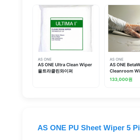
AS ONE
AS ONE
AS ONE Ultra Clean Wiper
AS ONE BetaW
울트라클린와이퍼
Cleanroom W
이퍼
133,000
원
AS ONE PU Sheet Wiper 5 