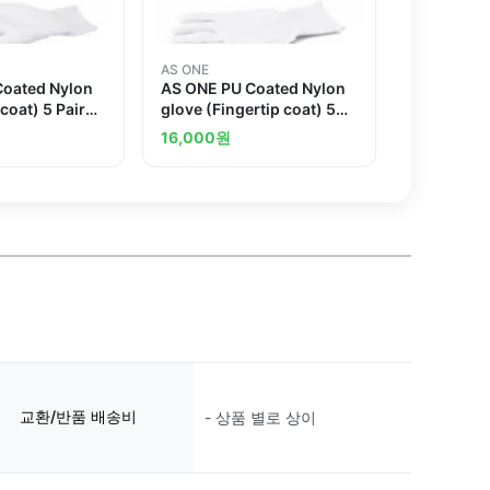
AS ONE
Coated Nylon
AS ONE PU Coated Nylon
coat) 5 Pairs
glove (Fingertip coat) 5
thers
Pairs Pack Land others
16,000
원
교환/반품 배송비
- 상품 별로 상이