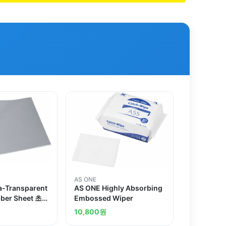
AS ONE
a-Transparent
AS ONE Highly Absorbing
bber Sheet 초
Embossed Wiper
고무 시트
10,800
원