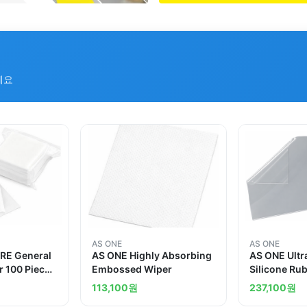
세요
AS ONE
AS ONE
RE General
AS ONE Highly Absorbing
AS ONE Ultr
 100 Pieces
Embossed Wiper
Silicone Ru
iper
투명 실리콘 
113,100
원
237,100
원