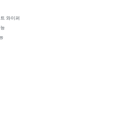
시트 와이퍼
가능
능