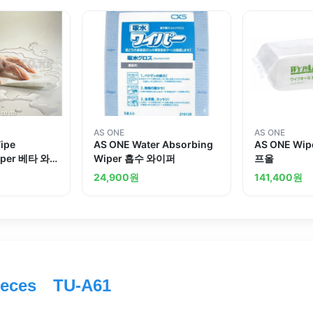
AS ONE
AS ONE
ipe
AS ONE Water Absorbing
AS ONE Wip
iper 베타 와
Wiper 흡수 와이퍼
프올
24,900
원
141,400
원
Pieces TU-A61