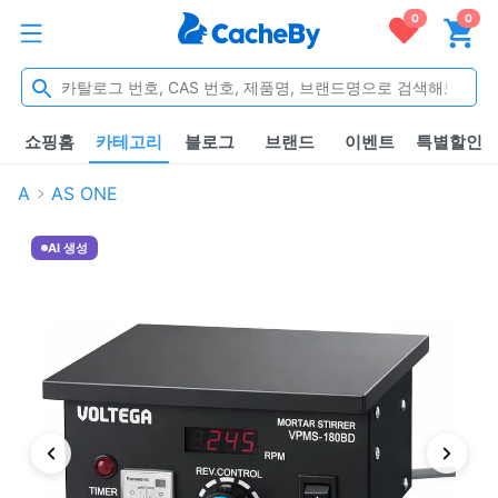
0
0
쇼핑홈
카테고리
블로그
브랜드
이벤트
특별할인
A
AS ONE
AI 생성