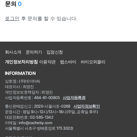
문의
0
로그인
후 문의를 할 수 있습니다.
회사소개
문의하기
입점신청
개인정보처리방침
이용약관
랩스바이
바이오위클리
INFORMATION
상호명 : (주)데이터씨
대표이사 : 최영진
개인정보보호책임자 : 최영진
사업자등록번호 : 464-81-00805
사업자등록증
통신판매업신고 : 2020-서울서초-0268
사업자정보확인
운영시간 : 평일 9시~12시/13시~18시(주말, 공휴일 휴무)
대표전화번호 : 02-585-1342
이메일 : info@cacheby.com
서울특별시 서초구 방배중앙로 175 302호