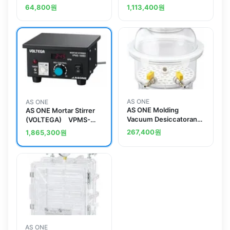
PVC Chemical
detector alarm CM-
64,800
원
1,113,400
원
Closet)and others
9A(80)
AS ONE
AS ONE
AS ONE Molding
AS ONE Mortar Stirrer
Vacuum Desiccatorand
(VOLTEGA) VPMS-
others
180BD
267,400
원
1,865,300
원
AS ONE