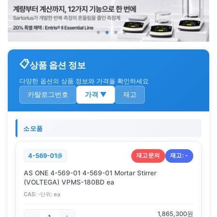
상품 옵션 정보
다양한 옵션의 상품 정보와 가격을 확인하세요
카탈로그번호
가격
▼
재고
소모품
재고문의
재고:
-
4-569-01
AS ONE 4-569-01 4-569-01 Mortar Stirrer
(VOLTEGA) VPMS-180BD ea
CAS:
-
단위:
ea
1,865,300
원