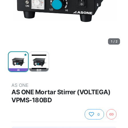
1 / 2
AI
원본
AS ONE
AS ONE Mortar Stirrer (VOLTEGA)
VPMS-180BD
0