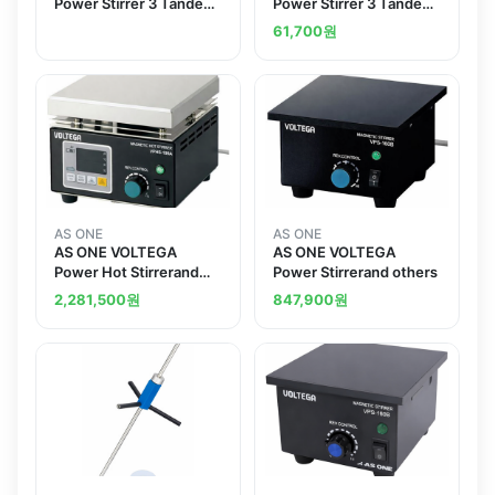
Power Stirrer 3 Tandem
Power Stirrer 3 Tandem
Type 450 x 111mm
Type 450 x 111mmand
61,700
원
others
AS ONE
AS ONE
AS ONE VOLTEGA
AS ONE VOLTEGA
Power Hot Stirrerand
Power Stirrerand others
others
2,281,500
원
847,900
원