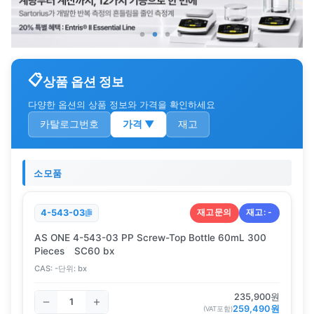
상품 옵션 정보
다양한 옵션의 상품 정보와 가격을 확인하세요
카탈로그번호
가격
▼
재고
소모품
재고문의
재고:
-
4-543-03
AS ONE 4-543-03 PP Screw-Top Bottle 60mL 300
Pieces SC60 bx
CAS:
-
단위:
bx
235,900
원
259,490
원
(VAT포함)