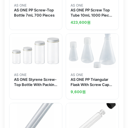
AS ONE
AS ONE
AS ONE PP Screw-Top
AS ONE PP Screw Top
Bottle 7mL 700 Pieces
Tube 10mL 1000 Pieces
PST10
423,600
원
AS ONE
AS ONE
AS ONE Styrene Screw-
AS ONE PP Triangular
Top Bottle With Packing
Flask With Screw Cap
60mL 60 Piecesand
50mLand others
9,600
원
others