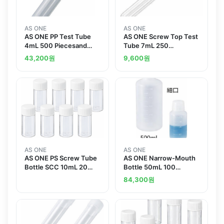
AS ONE
AS ONE
AS ONE PP Test Tube
AS ONE Screw Top Test
4mL 500 Piecesand
Tube 7mL 250
others
Piecesand others
43,200
원
9,600
원
AS ONE
AS ONE
AS ONE PS Screw Tube
AS ONE Narrow-Mouth
Bottle SCC 10mL 20
Bottle 50mL 100
Pieces x 5 Bagsand
Pcsand others
84,300
원
others