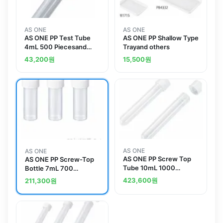
AS ONE
AS ONE
AS ONE PP Test Tube
AS ONE PP Shallow Type
4mL 500 Piecesand
Trayand others
others
43,200
원
15,500
원
AS ONE
AS ONE
AS ONE PP Screw Top
AS ONE PP Screw-Top
Tube 10mL 1000
Bottle 7mL 700
Pieces PST10
Piecesand others
423,600
원
211,300
원