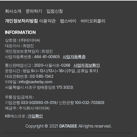
회사소개
문의하기
입점신청
개인정보처리방침
이용약관
랩스바이
바이오위클리
INFORMATION
상호명 : (주)데이터씨
대표이사 : 최영진
개인정보보호책임자 : 최영진
사업자등록번호 : 464-81-00805
사업자등록증
통신판매업신고 : 2020-서울서초-0268
사업자정보확인
운영시간 : 평일 9시~12시/13시~18시(주말, 공휴일 휴무)
대표전화번호 : 02-585-1342
이메일 : info@cacheby.com
서울특별시 서초구 방배중앙로 175 302호
무통장 입금계좌 :
기업은행 033-502993-01-019 / 신한은행 100-032-703829
예금주 : 주식회사 데이터씨
KB에스크로 :
가입확인
Copyright © 2021
DATASEE
All rights reserved.