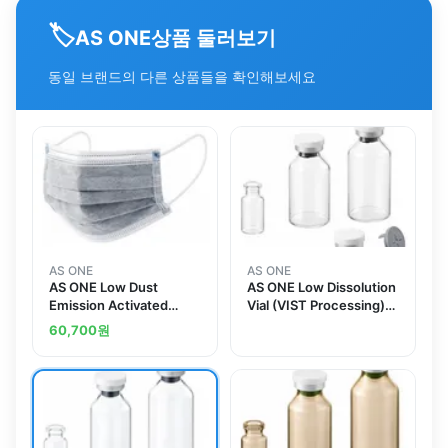
🏷️
상품 둘러보기
AS ONE
동일 브랜드의 다른 상품들을 확인해보세요
AS ONE
AS ONE
AS ONE Low Dust
AS ONE Low Dissolution
Emission Activated
Vial (VIST Processing)
Carbon Mask (4-layer
2mL 10 Piecesand
60,700
원
Type), Regular, 50pcs
others
Included