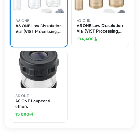
AS ONE
AS ONE
AS ONE Low Dissolution
AS ONE Low Dissolution
Vial (VIST Processing,
Vial (VIST Processing,
Ultrapure Water
Ultrapure Water
104,400
원
Washing, Gamma
Washing) 2mL 10
Sterilization Processing)
Piecesand others
2mL 10 Piecesand
others
AS ONE
AS ONE Loupeand
others
15,600
원