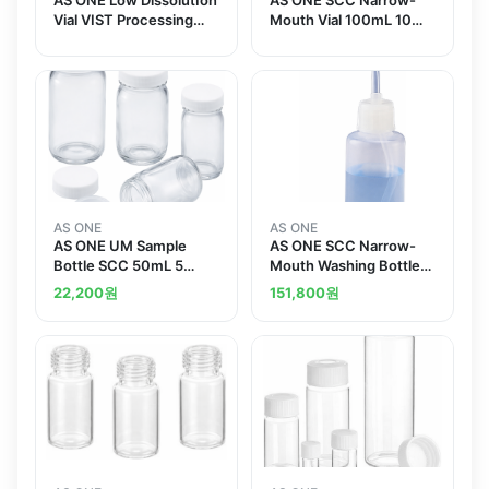
Vial VIST Processing
Mouth Vial 100mL 10
Ultrapure Water
Pieces Pure Water
Washing 저용출 바이알
Washing Processed
병 VIST처리 및 초순수세
정
AS ONE
AS ONE
AS ONE UM Sample
AS ONE SCC Narrow-
Bottle SCC 50mL 5
Mouth Washing Bottle
Pieces Pure Water
250mL Pure Water
22,200
원
151,800
원
Washing Processed and
Washing Processed and
others
others