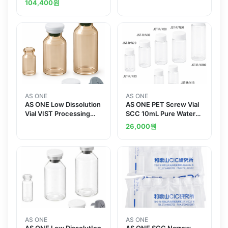
104,400
원
Washing Gamma
others
Sterilization Processing
2mL 10 Piecesand
others
AS ONE
AS ONE
AS ONE Low Dissolution
AS ONE PET Screw Vial
Vial VIST Processing
SCC 10mL Pure Water
Ultrapure Water
Washing Processed and
26,000
원
Washing Gamma
others
Sterilization Processing
2mL 10 Pieces
AS ONE
AS ONE
AS ONE Low DissolutIon
AS ONE SCC Narrow-