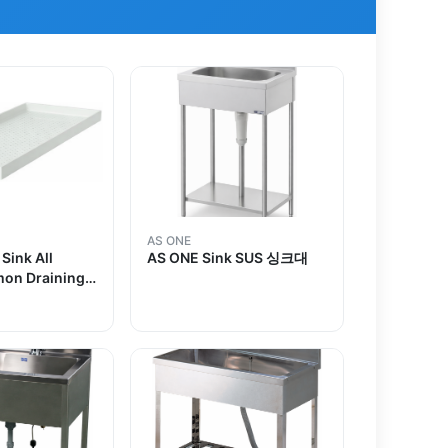
AS ONE
Sink All
AS ONE Sink SUS 싱크대
on Draining