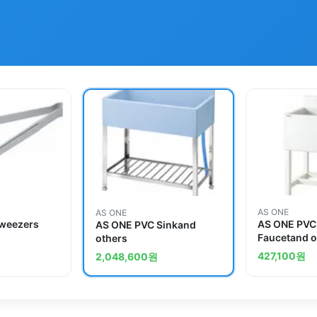
AS ONE
AS ONE
weezers
AS ONE PVC 
AS ONE PVC Sinkand
Faucetand o
others
427,100
원
2,048,600
원