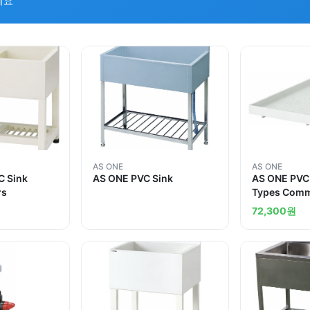
세요
AS ONE
AS ONE
C Sink
AS ONE PVC Sink
AS ONE PVC 
rs
Types Comm
Shelf
72,300
원