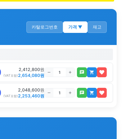
카탈로그번호
가격
▼
재고
2,412,800
원
2,654,080
원
(VAT포함)
2,048,600
원
2,253,460
원
(VAT포함)