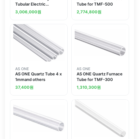
Tubular Electric
Tube for TMF-500
Furnace ROM-500
3,006,000
원
2,774,800
원
AS ONE
AS ONE
AS ONE Quartz Tube 4 x
AS ONE Quartz Furnace
1mmand others
Tube for TMF-300
37,400
원
1,310,300
원