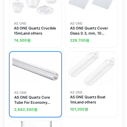
AS ONE
AS ONE
AS ONE Quartz Crucible
AS ONE Quartz Cover
15mLand others
Glass 0.3, mm, 10
Piecesand others
74,500
원
229,700
원
AS ONE
AS ONE
AS ONE Quartz Boat
AS ONE Quartz Core
1mLand others
Tube For Economy
Tube Electric Furnace
101,200
원
2,682,300
원
(For ROM)and others