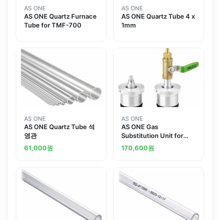
AS ONE
AS ONE
AS ONE Quartz Furnace
AS ONE Quartz Tube 4 x
Tube for TMF-700
1mm
AS ONE
AS ONE
AS ONE Quartz Tube 석
AS ONE Gas
영관
Substitution Unit for
Quartz Furnace Tube
61,000
원
170,600
원
64.5mm