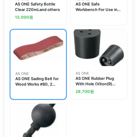
AS ONE Safety Bottle
AS ONE Safe
Clear 220mLand others
Workbench For Use in
Clean Roomand others
13,000
원
AS ONE
AS ONE
AS ONE Rubber Plug
AS ONE Sading Belt for
With Hole (Viton(R)
Wood Works #80, 2
Plug) No.8and others
Pieces and others
28,700
원