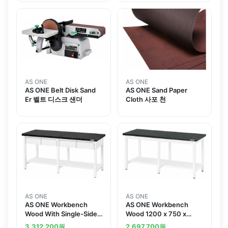
AS ONE
AS ONE
AS ONE Belt Disk Sand
AS ONE Sand Paper
Er 벨트 디스크 샌더
Cloth 사포 천
AS ONE
AS ONE
AS ONE Workbench
AS ONE Workbench
Wood With Single-Sided
Wood 1200 x 750 x
Drawers 1200 x 750 x
800mmand others
3,312,200
원
2,697,700
원