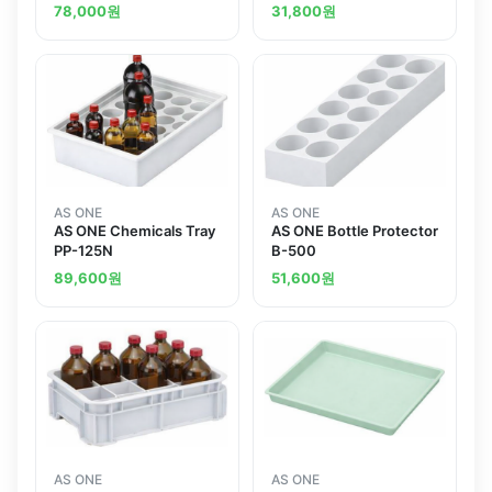
78,000
원
31,800
원
AS ONE
AS ONE
AS ONE Chemicals Tray
AS ONE Bottle Protector
PP-125N
B-500
89,600
원
51,600
원
AS ONE
AS ONE