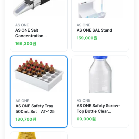
AS ONE
AS ONE
AS ONE Salt
AS ONE SAL Stand
Concentration
159,000
원
Refractometer RAS-28
166,300
원
AS ONE
AS ONE
AS ONE Safety Screw-
AS ONE Safety Tray
Top Bottle Clear
500mL Set AT-125
250mLand others
69,000
원
180,700
원