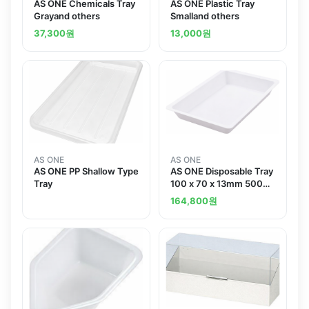
AS ONE Chemicals Tray
AS ONE Plastic Tray
Grayand others
Smalland others
37,300
원
13,000
원
AS ONE
AS ONE
AS ONE PP Shallow Type
AS ONE Disposable Tray
Tray
100 x 70 x 13mm 500
Pieces
164,800
원