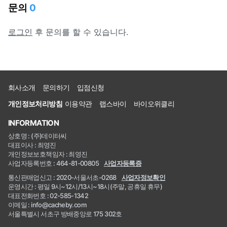
문의
0
로그인
후 문의를 할 수 있습니다.
회사소개
문의하기
입점신청
개인정보처리방침
이용약관
랩스바이
바이오위클리
INFORMATION
상호명 : (주)데이터씨
대표이사 : 최영진
개인정보보호책임자 : 최영진
사업자등록번호 : 464-81-00805
사업자등록증
통신판매업신고 : 2020-서울서초-0268
사업자정보확인
운영시간 : 평일 9시~12시/13시~18시(주말, 공휴일 휴무)
대표전화번호 : 02-585-1342
이메일 : info@cacheby.com
서울특별시 서초구 방배중앙로 175 302호