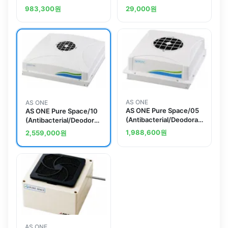
x 450 x 900mmand
(Antibacterial/Deodorant
983,300
원
29,000
원
others
HEPA Filter
Specifications) with
Remote Controland
others
AS ONE
AS ONE
AS ONE Pure Space/05
AS ONE Pure Space/10
(Antibacterial/Deodorant
(Antibacterial/Deodorant
HEPA Filter
HEPA Filter
1,988,600
원
2,559,000
원
Specifications) with
Specifications) with
Remote Controland
Remote Controland
others
others
AS ONE