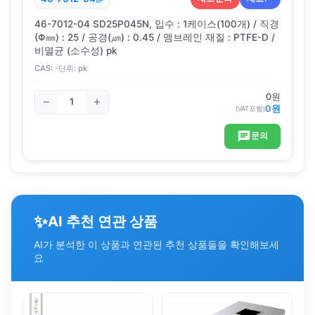
46-7012-04 SD25P045N, 입수 : 1케이스(100개) / 직경
(Φ㎜) : 25 / 공경(㎛) : 0.45 / 맴브레인 재질 : PTFE-D /
비멸균 (소수성) pk
CAS:
-
단위:
pk
0
원
0
원
(VAT포함)
문의
✨
AI 추천 연관 상품
AI가 분석한 이 상품과 연관된 추천 상품들을 확인해보세
요