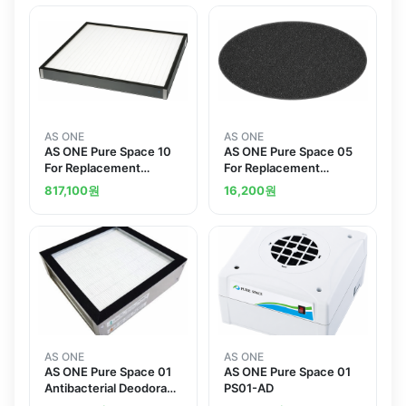
others
AS ONE
AS ONE
AS ONE Pure Space 10
AS ONE Pure Space 05
For Replacement
For Replacement
Antibacterial Deodorant
Antibacterial Deodorant
817,100
원
16,200
원
HEPA Filter and others
HEPA Filter and others
AS ONE
AS ONE
AS ONE Pure Space 01
AS ONE Pure Space 01
Antibacterial Deodorant
PS01-AD
HEPA Filter For