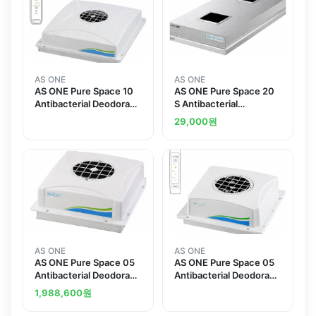
AS ONE
AS ONE
AS ONE Pure Space 10
AS ONE Pure Space 20
Antibacterial Deodorant
S Antibacterial
HEPA Filter
Deodorant HEPA Filter
29,000
원
Specifications with
Specifications with
Remote Control
Remote Controland
others
AS ONE
AS ONE
AS ONE Pure Space 05
AS ONE Pure Space 05
Antibacterial Deodorant
Antibacterial Deodorant
HEPA Filter
HEPA Filter
1,988,600
원
Specifications with
Specifications with
Remote Controland
Remote Control