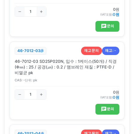
0
원
0
원
(VAT포함)
문의
재고문의
재고:
-
46-7012-03
46-7012-03 SD25P020N, 입수 : 1케이스(50개) / 직경
(Φ㎜) : 25 / 공경(㎛) : 0.2 / 맴브레인 재질 : PTFE-D /
비멸균 pk
CAS:
-
단위:
pk
0
원
0
원
(VAT포함)
문의
재고문의
재고:
-
46-7012-04