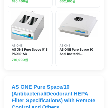
180,400
원
632,100
원
Replacement PS01-1AD
AS ONE
AS ONE
AS ONE Pure Space 01S
AS ONE Pure Space 10
PS01S-AD
Anti-bacterial
Deodorant HEPA Filter
716,900
원
Type 퓨어 스페이스 10 항
균 방취HEPA필터 사양
AS ONE Pure Space/10
(Antibacterial/Deodorant HEPA
Filter Specifications) with Remote
Control and Others