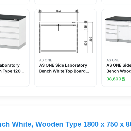
AS ONE
AS ONE
Laboratory
AS ONE Side Laboratory
AS ONE Side
 Type 1200
Bench White Top Board
Bench Wood
m
Frame Type 900 x 750 x
Sliding Doo
38,600
원
800and others
750 x 800
ch White, Wooden Type 1800 x 750 x 8