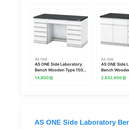
AS ONE
AS ONE
AS ONE Side Laboratory
AS ONE Side 
Bench Wooden Type 1500
Bench Wooden
x 750 x 800mm
x 750 x 800m
14,800
원
2,832,600
원
AS ONE Side Laboratory Ben