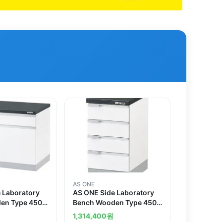
AS ONE
 Laboratory
AS ONE Side Laboratory
en Type 450 x
Bench Wooden Type 450 x
mm
750 x 800mm
1,314,400
원