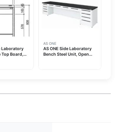
AS ONE
 Laboratory
AS ONE Side Laboratory
 Top Board,
Bench Steel Unit, Open
900 x 750 x
Type 1500 x 750 x 800and
ers
others