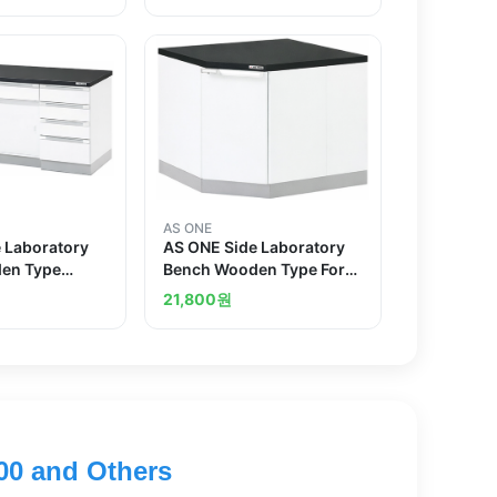
AS ONE
 Laboratory
AS ONE Side Laboratory
en Type
Bench Wooden Type For
r Type 1800 x
Corner 1000 x 1000 x
21,800
원
mm
800mm
00 and Others