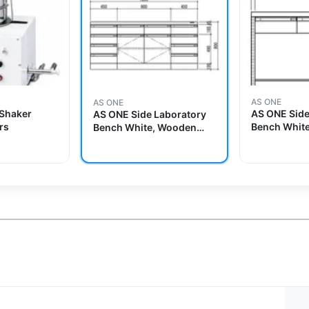
AS ONE
AS ONE
 Shaker
AS ONE Side
AS ONE Side Laboratory
rs
Bench White
Bench White, Wooden
Frame Type 
Type 1800 x 750 x 800and
800and oth
others