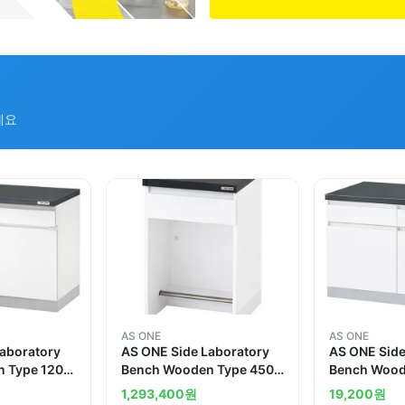
세요
AS ONE
AS ONE
Laboratory
AS ONE Side Laboratory
AS ONE Side
 Type 1200
Bench Wooden Type 450 x
Bench Wood
m
750 x 800mm
750 x 800
1,293,400
원
19,200
원