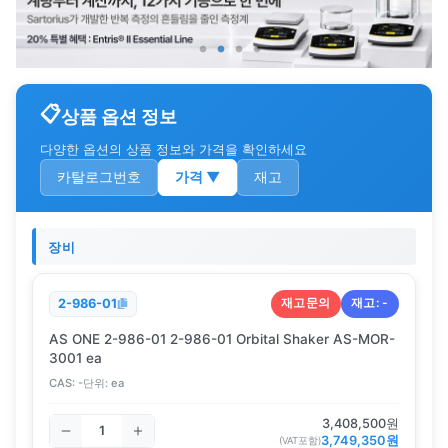
상품 옵션 정보
다양한 옵션의 상품 정보와 가격을 확인하세요
카탈로그번호
가격
▼
재고
장비
재고문의
재고:
-
2-986-01
AS ONE 2-986-01 2-986-01 Orbital Shaker AS-MOR-
3001 ea
CAS:
-
단위:
ea
3,408,500
원
3,749,350
원
(VAT포함)