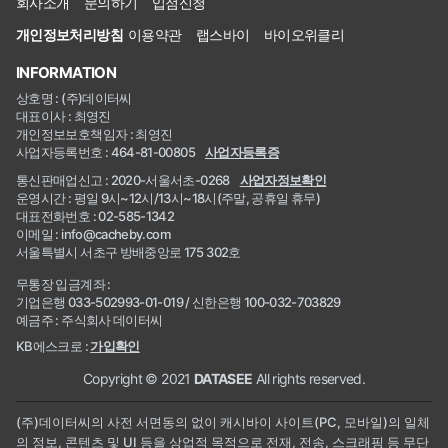
회사소개
문의하기
입점신청
개인정보처리방침
이용약관
랩스바이
바이오위클리
INFORMATION
상호명 : (주)데이터씨
대표이사 : 최영진
개인정보보호책임자 : 최영진
사업자등록번호 : 464-81-00805
사업자등록증
통신판매업신고 : 2020-서울서초-0268
사업자정보확인
운영시간 : 평일 9시~12시/13시~18시(주말, 공휴일 휴무)
대표전화번호 : 02-585-1342
이메일 : info@cacheby.com
서울특별시 서초구 방배중앙로 175 302호
무통장 입금계좌 :
기업은행 033-502993-01-019 / 신한은행 100-032-703829
예금주 : 주식회사 데이터씨
KB에스크로 :
가입확인
Copyright © 2021
DATASEE
All rights reserved.
(주)데이터씨의 사전 서면동의 없이 캐시바이 사이트(PC, 모바일)의 일체
의 정보, 콘텐츠 및 UI 등을 상업적 목적으로 전재, 전송, 스크래핑 등 무단