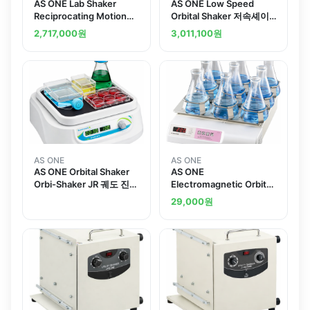
AS ONE Lab Shaker
AS ONE Low Speed
Reciprocating Motion
Orbital Shaker 저속셰이
and others
커
2,717,000
원
3,011,100
원
AS ONE
AS ONE
AS ONE Orbital Shaker
AS ONE
Orbi-Shaker JR 궤도 진탕
Electromagnetic Orbital
기
Shaker For CO2
29,000
원
Incubator Flask Holder
100mLand others