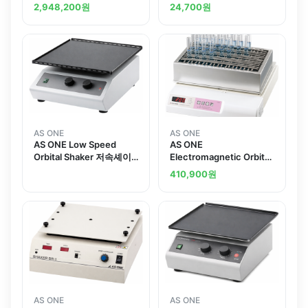
2,948,200
원
24,700
원
AS ONE
AS ONE
AS ONE Low Speed
AS ONE
Orbital Shaker 저속셰이
Electromagnetic Orbital
커
Shaker For CO2
410,900
원
Incubator Spring Holder
SH
AS ONE
AS ONE