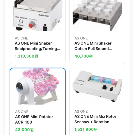
AS ONE
AS ONE
AS ONE Mini Shaker
AS ONE Mini Shaker
Reciprocating/Turningand
Option Full Setand
others
others
1,310,300
원
40,700
원
AS ONE
AS ONE
AS ONE Mini Mix Rotor
AS ONE Mini Rotator
Seesaw + Rotation
ACR-100
MMR-2
1,531,900
원
43,000
원