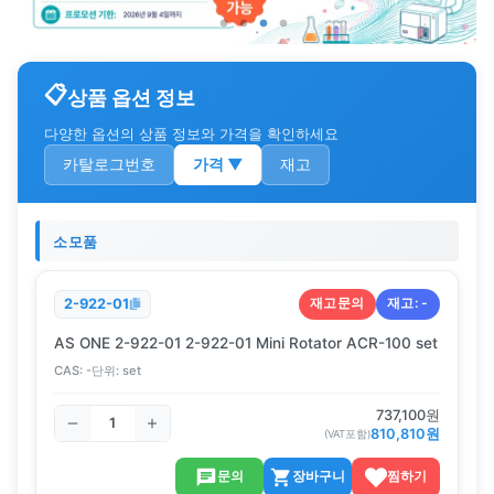
상품 옵션 정보
다양한 옵션의 상품 정보와 가격을 확인하세요
카탈로그번호
가격
▼
재고
소모품
재고문의
재고:
-
2-922-01
AS ONE 2-922-01 2-922-01 Mini Rotator ACR-100 set
CAS:
-
단위:
set
737,100
원
810,810
원
(VAT포함)
문의
장바구니
찜하기