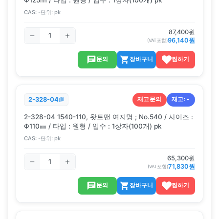
CAS:
-
단위:
pk
87,400
원
96,140
원
(VAT포함)
문의
장바구니
찜하기
재고문의
재고:
-
2-328-04
2-328-04 1540-110, 왓트맨 여지명 ; No.540 / 사이즈 :
Φ110㎜ / 타입 : 원형 / 입수 : 1상자(100개) pk
CAS:
-
단위:
pk
65,300
원
71,830
원
(VAT포함)
문의
장바구니
찜하기