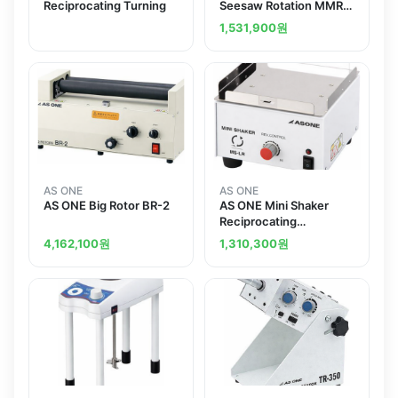
Reciprocating Turning
Seesaw Rotation MMR-
2
1,531,900
원
AS ONE
AS ONE
AS ONE Big Rotor BR-2
AS ONE Mini Shaker
Reciprocating
Turningand others
4,162,100
원
1,310,300
원