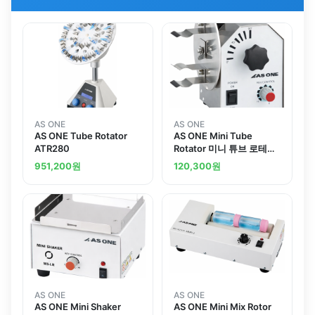
AS ONE
AS ONE
AS ONE Tube Rotator
AS ONE Mini Tube
ATR280
Rotator 미니 튜브 로테이
터
951,200
원
120,300
원
AS ONE
AS ONE
AS ONE Mini Shaker
AS ONE Mini Mix Rotor