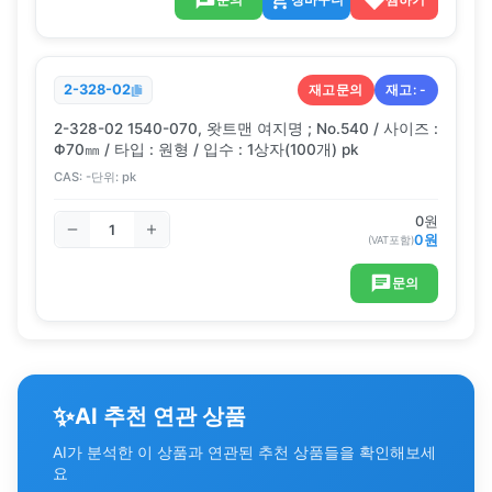
재고문의
재고:
-
2-328-02
2-328-02 1540-070, 왓트맨 여지명 ; No.540 / 사이즈 :
Φ70㎜ / 타입 : 원형 / 입수 : 1상자(100개) pk
CAS:
-
단위:
pk
0
원
0
원
(VAT포함)
문의
✨
AI 추천 연관 상품
AI가 분석한 이 상품과 연관된 추천 상품들을 확인해보세
요