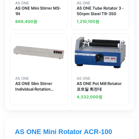
AS ONE
AS ONE
AS ONE Mini Stirrer MS-
AS ONE Tube Rotator 3 -
1N
50rpm Steel TR-350
866,400
원
1,210,100
원
AS ONE
AS ONE
AS ONE Slim Stirrer
AS ONE Pot Mill Rotator
Individual Rotation
포트밀 회전대
Control
4,332,000
원
AS ONE Mini Rotator ACR-100