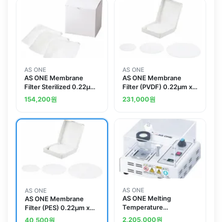
AS ONE
AS ONE
AS ONE Membrane
AS ONE Membrane
Filter Sterilized 0.22μm
Filter (PVDF) 0.22μm x
Whiteand others
Φ47mm 200 Pieces
154,200
원
231,000
원
047022MFPVDFand
others
AS ONE
AS ONE
AS ONE Melting
AS ONE Membrane
Temperature
Filter (PES) 0.22μm x
Measurement
Φ13mm 400 Pieces
2,205,000
원
40,500
원