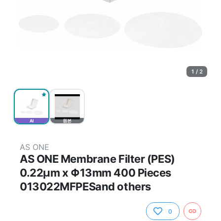
1 / 2
AI
원본
AS ONE
AS ONE Membrane Filter (PES)
0.22μm x Φ13mm 400 Pieces
013022MFPESand others
0