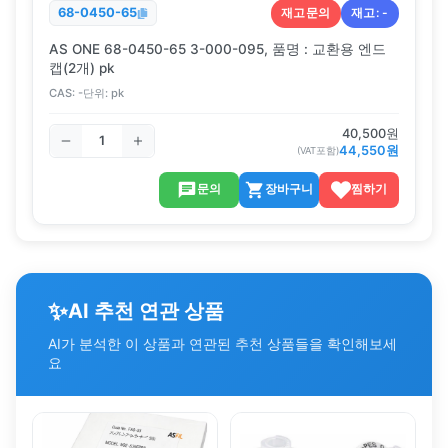
재고문의
재고:
-
68-0450-65
AS ONE 68-0450-65 3-000-095, 품명 : 교환용 엔드
캡(2개) pk
CAS:
-
단위:
pk
40,500
원
44,550
원
(VAT포함)
문의
장바구니
찜하기
✨
AI 추천 연관 상품
AI가 분석한 이 상품과 연관된 추천 상품들을 확인해보세
요