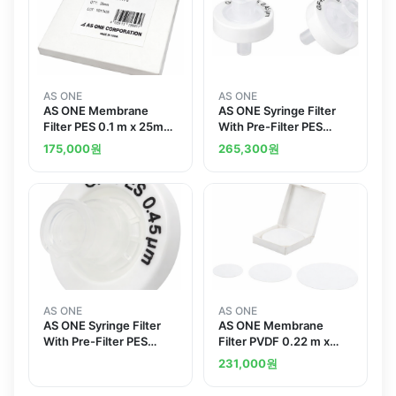
AS ONE
AS ONE
AS ONE Membrane
AS ONE Syringe Filter
Filter PES 0.1 m x 25mm
With Pre-Filter PES
200 Pieces
Polyethersulfone 13mm
175,000
원
265,300
원
025010MFPES
0.45 mand others
AS ONE
AS ONE
AS ONE Syringe Filter
AS ONE Membrane
With Pre-Filter PES
Filter PVDF 0.22 m x
Polyethersulfone 13mm
47mm 200 Pieces
231,000
원
0.45 m
047022MFPVDFand
others