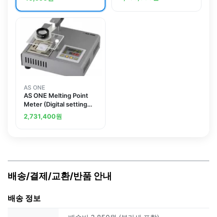
Deviceand others
013022MFPESand
others
AS ONE
AS ONE Melting Point
Meter (Digital setting
type)and others
2,731,400
원
배송/결제/교환/반품 안내
배송 정보