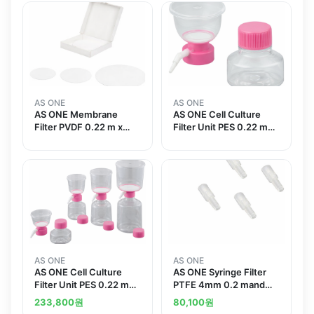
AS ONE
AS ONE
AS ONE Membrane
AS ONE Cell Culture
Filter PVDF 0.22 m x
Filter Unit PES 0.22 m
47mm 200 Pieces
150 mL Containing 12
047022MFPVDF
pieces
AS ONE
AS ONE
AS ONE Cell Culture
AS ONE Syringe Filter
Filter Unit PES 0.22 m
PTFE 4mm 0.2 mand
150 mL Containing 12
others
233,800
원
80,100
원
piecesand others