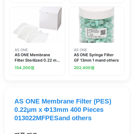
AS ONE
AS ONE
AS ONE Membrane
AS ONE Syringe Filter
Filter Sterilized 0.22 m
GF 13mm 1 mand others
Whiteand others
154,200
원
202,400
원
AS ONE Membrane Filter (PES)
0.22μm x Φ13mm 400 Pieces
013022MFPESand others