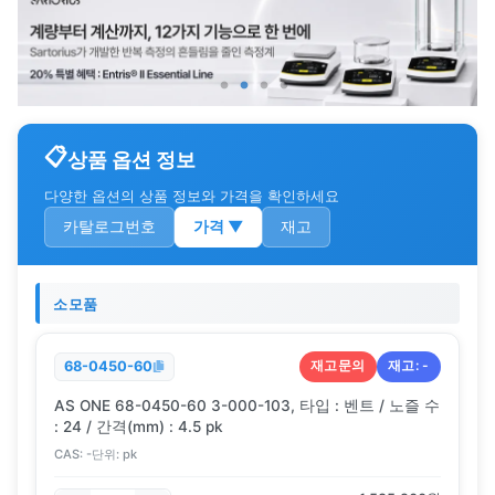
상품 옵션 정보
다양한 옵션의 상품 정보와 가격을 확인하세요
카탈로그번호
가격
▼
재고
소모품
재고문의
재고:
-
68-0450-60
AS ONE 68-0450-60 3-000-103, 타입 : 벤트 / 노즐 수
: 24 / 간격(mm) : 4.5 pk
CAS:
-
단위:
pk