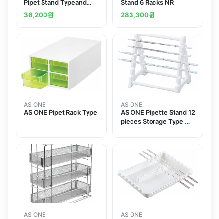
Pipet Stand Typeand
Stand 6 Racks NR
others
36,200
원
283,300
원
AS ONE
AS ONE
AS ONE Pipet Rack Type
AS ONE Pipette Stand 12
pieces Storage Type 피
펫 스탠드 12개용
AS ONE
AS ONE