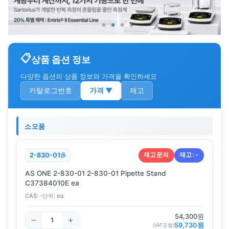
상품 옵션 정보
다양한 옵션의 상품 정보와 가격을 확인하세요
카탈로그번호
가격
▼
재고
소모품
재고문의
재고:
-
2-830-01
AS ONE 2-830-01 2-830-01 Pipette Stand
C37384010E ea
CAS:
-
단위:
ea
54,300
원
59,730
원
(VAT포함)