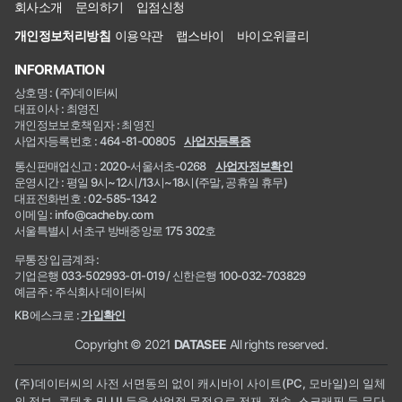
회사소개
문의하기
입점신청
개인정보처리방침
이용약관
랩스바이
바이오위클리
INFORMATION
상호명 : (주)데이터씨
대표이사 : 최영진
개인정보보호책임자 : 최영진
사업자등록번호 : 464-81-00805
사업자등록증
통신판매업신고 : 2020-서울서초-0268
사업자정보확인
운영시간 : 평일 9시~12시/13시~18시(주말, 공휴일 휴무)
대표전화번호 : 02-585-1342
이메일 : info@cacheby.com
서울특별시 서초구 방배중앙로 175 302호
무통장 입금계좌 :
기업은행 033-502993-01-019 / 신한은행 100-032-703829
예금주 : 주식회사 데이터씨
KB에스크로 :
가입확인
Copyright © 2021
DATASEE
All rights reserved.
(주)데이터씨의 사전 서면동의 없이 캐시바이 사이트(PC, 모바일)의 일체
의 정보, 콘텐츠 및 UI 등을 상업적 목적으로 전재, 전송, 스크래핑 등 무단