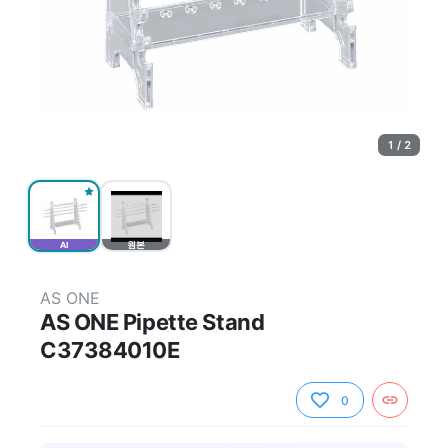
1 / 2
AI
원본
AS ONE
AS ONE Pipette Stand
C37384010E
0