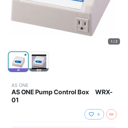
1 / 2
AI
원본
AS ONE
AS ONE Pump Control Box WRX-
01
0