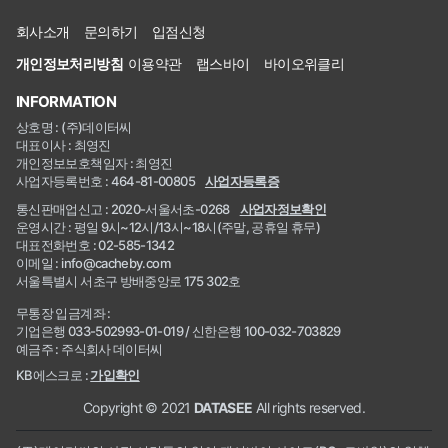
회사소개
문의하기
입점신청
개인정보처리방침
이용약관
랩스바이
바이오위클리
INFORMATION
상호명 : (주)데이터씨
대표이사 : 최영진
개인정보보호책임자 : 최영진
사업자등록번호 : 464-81-00805
사업자등록증
통신판매업신고 : 2020-서울서초-0268
사업자정보확인
운영시간 : 평일 9시~12시/13시~18시(주말, 공휴일 휴무)
대표전화번호 : 02-585-1342
이메일 : info@cacheby.com
서울특별시 서초구 방배중앙로 175 302호
무통장 입금계좌 :
기업은행 033-502993-01-019 / 신한은행 100-032-703829
예금주 : 주식회사 데이터씨
KB에스크로 :
가입확인
Copyright © 2021
DATASEE
All rights reserved.