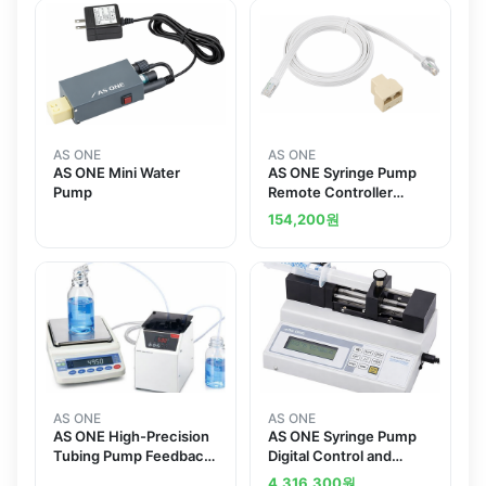
AS ONE
AS ONE
AS ONE Mini Water
AS ONE Syringe Pump
Pump
Remote Controller
Remote Control Cable
154,200
원
1.5m
AS ONE
AS ONE
AS ONE High-Precision
AS ONE Syringe Pump
Tubing Pump Feedback
Digital Control and
Control and others
others
4,316,300
원