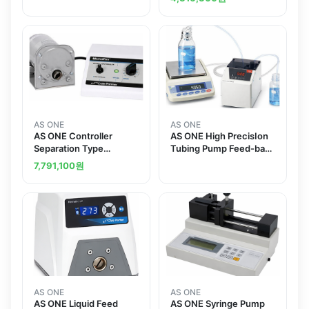
AS ONE
AS ONE
AS ONE Controller
AS ONE High PrecisIon
Separation Type
Tubing Pump Feed-back
Variable Pump 컨트롤러
Control 고정밀 튜빙펌프
7,791,100
원
분리형 가변 펌프
전자저울 피드백 제어
AS ONE
AS ONE
AS ONE Liquid Feed
AS ONE Syringe Pump