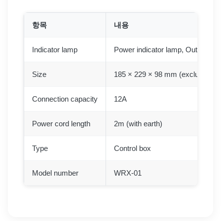
항목
내용
Indicator lamp
Power indicator lamp, Output oper
Size
185 × 229 × 98 mm (excluding rub
Connection capacity
12A
Power cord length
2m (with earth)
Type
Control box
Model number
WRX-01