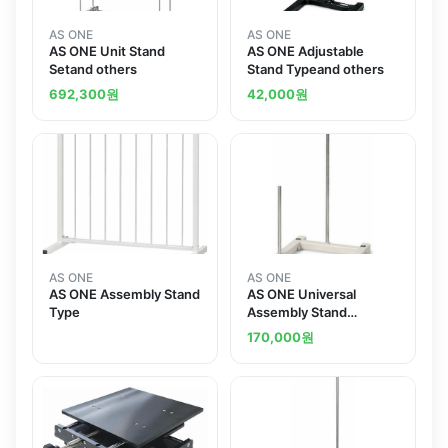
AS ONE
AS ONE
AS ONE Unit Stand
AS ONE Adjustable
Setand others
Stand Typeand others
692,300
원
42,000
원
AS ONE
AS ONE
AS ONE Assembly Stand
AS ONE Universal
Type
Assembly Stand
Largeand others
170,000
원