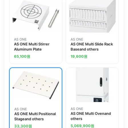
AS ONE
AS ONE
AS ONE Multi Stirrer
AS ONE Multi Slide Rack
Aluminum Plate
Baseand others
65,100
원
19,600
원
AS ONE
AS ONE
AS ONE Multi Ovenand
AS ONE Multi Positional
others
Stageand others
5,069,900
원
33,300
원