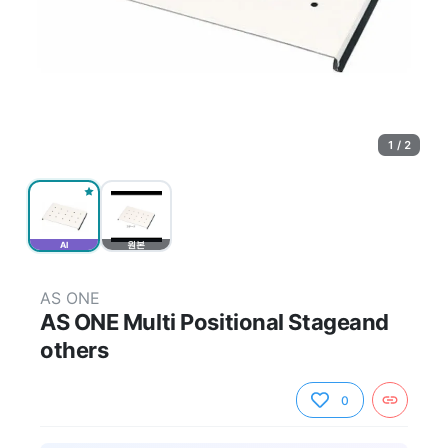
1 / 2
AI
원본
AS ONE
AS ONE Multi Positional Stageand
others
0