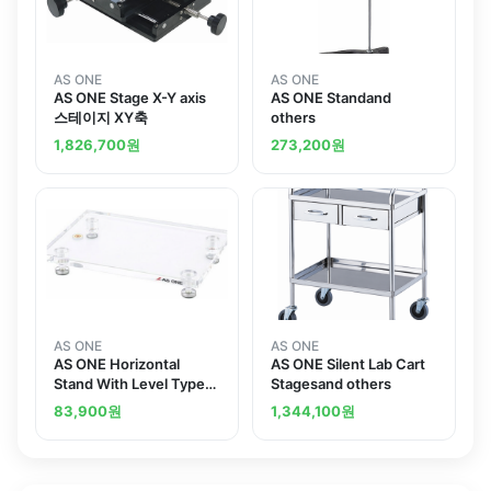
AS ONE
AS ONE
AS ONE Stage X-Y axis
AS ONE Standand
스테이지 XY축
others
1,826,700
원
273,200
원
AS ONE
AS ONE
AS ONE Horizontal
AS ONE Silent Lab Cart
Stand With Level Type
Stagesand others
3and others
83,900
원
1,344,100
원