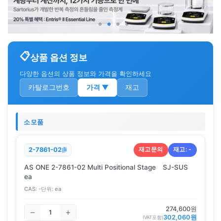
상품 옵션 정보
다양한 옵션의 상품 정보와 가격을 확인하세요
카탈로그번호
가격
▼
재고
소모품
재고문의
재고:
-
2-7861-02
AS ONE 2-7861-02 Multi Positional Stage SJ-SUS
ea
CAS:
-
단위:
ea
274,600
원
302,060
원
(VAT포함)