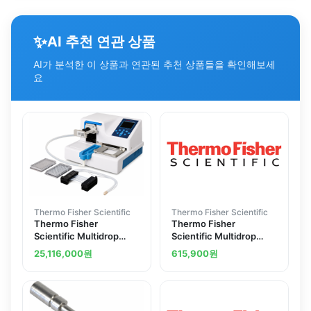
✨
AI 추천 연관 상품
AI가 분석한 이 상품과 연관된 추천 상품들을 확인해보세
요
Thermo Fisher Scientific
Thermo Fisher Scientific
Thermo Fisher
Thermo Fisher
Scientific Multidrop
Scientific Multidrop
Combi Reagent
Combi 384 and DW
25,116,000
원
615,900
원
Dispenser
Reagent Dispenser
Accessories Tubing set
for standard tube
dispensing cassette