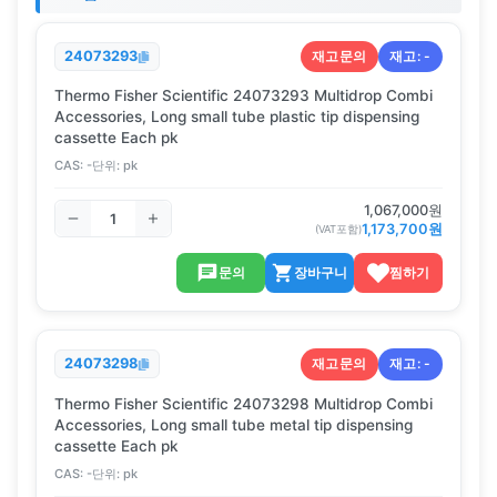
재고문의
재고:
-
24073293
Thermo Fisher Scientific 24073293 Multidrop Combi
Accessories, Long small tube plastic tip dispensing
cassette Each pk
CAS:
-
단위:
pk
1,067,000
원
1,173,700
원
(VAT포함)
문의
장바구니
찜하기
재고문의
재고:
-
24073298
Thermo Fisher Scientific 24073298 Multidrop Combi
Accessories, Long small tube metal tip dispensing
cassette Each pk
CAS:
-
단위:
pk