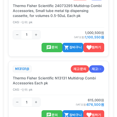
Thermo Fisher Scientific 24073295 Multidrop Combi
Accessories, Small tube metal tip dispensing
cassette, for volumes 0.5-50uL Each pk
CAS:
-
단위:
pk
1,000,500
원
1,100,550
원
(VAT포함)
문의
장바구니
찜하기
재고문의
재고:
-
N13131
Thermo Fisher Scientific N13131 Multidrop Combi
Accessories Each pk
CAS:
-
단위:
pk
615,000
원
676,500
원
(VAT포함)
문의
장바구니
찜하기