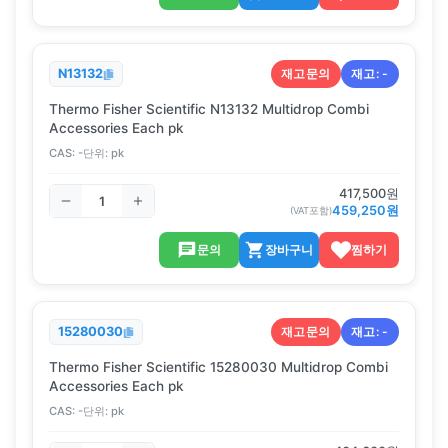
재고문의
재고:
-
N13132
Thermo Fisher Scientific N13132 Multidrop Combi
Accessories Each pk
CAS:
-
단위:
pk
417,500
원
459,250
원
(VAT포함)
문의
장바구니
찜하기
재고문의
재고:
-
15280030
Thermo Fisher Scientific 15280030 Multidrop Combi
Accessories Each pk
CAS:
-
단위:
pk