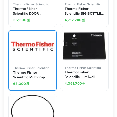
Thermo Fisher Scientific
Thermo Fisher Scientific
Thermo Fisher
Thermo Fisher
Scientific DOOR
Scientific BIG BOTTLE
HANDLE L
UPGRADE KIT
107,600
원
4,712,700
원
Thermo Fisher Scientific
Thermo Fisher Scientific
Thermo Fisher
Thermo Fisher
Scientific Lumiwell
Scientific Multidrop
Verification Plate for
Combi Accessories
4,361,700
원
63,300
원
Varioskan LUX
multimode microplate
reader