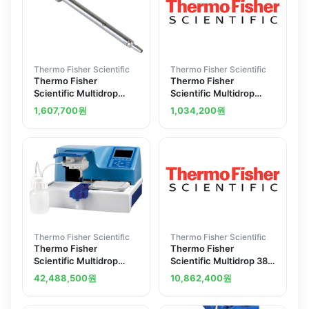
with 40cm tubing set
Thermo Fisher Scientific
Thermo Fisher Scientific
Thermo Fisher
Thermo Fisher
Scientific Multidrop
Scientific Multidrop
Combi nL Reagent
Combi SMART Reagent
1,607,700
원
1,034,200
원
Dispensing valve
Dispenser Accessories
SMART Standard tube
dispensing cassette
Thermo Fisher Scientific
Thermo Fisher Scientific
Thermo Fisher
Thermo Fisher
Scientific Multidrop
Scientific Multidrop 384
Combi nL Reagent
Reagent Dispenser 220-
42,488,500
원
10,862,400
원
Dispenser 50nL to 50
240 V 50 60 Hz
mu L