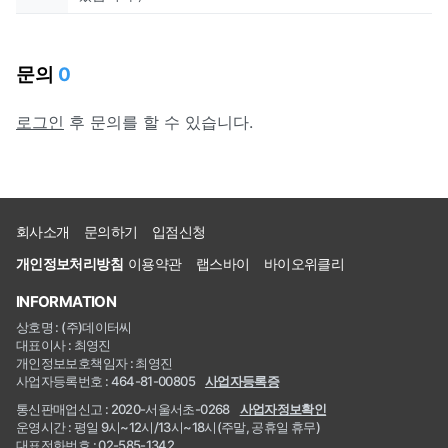
문의
0
로그인
후 문의를 할 수 있습니다.
회사소개
문의하기
입점신청
개인정보처리방침
이용약관
랩스바이
바이오위클리
INFORMATION
상호명 : (주)데이터씨
대표이사 : 최영진
개인정보보호책임자 : 최영진
사업자등록번호 : 464-81-00805
사업자등록증
통신판매업신고 : 2020-서울서초-0268
사업자정보확인
운영시간 : 평일 9시~12시/13시~18시(주말, 공휴일 휴무)
대표전화번호 : 02-585-1342