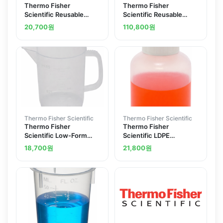
Thermo Fisher
Thermo Fisher
Scientific Reusable
Scientific Reusable
Polyethylene Ladles
Polyethylene Dippers
20,700
원
110,800
원
1424220
Thermo Fisher Scientific
Thermo Fisher Scientific
Thermo Fisher
Thermo Fisher
Scientific Low-Form
Scientific LDPE
Polypropylene Beakers
Dispensing Bottles
18,700
원
21,800
원
with Handle