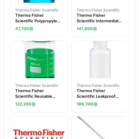
Thermo Fisher Scientific
Thermo Fisher Scientific
Thermo Fisher
Thermo Fisher
Scientific Polypropylene
Scientific Intermediate-
Disposable Beakers
Form Polypropylene
47,700
원
141,800
원
Beakers with Handles
Thermo Fisher Scientific
Thermo Fisher Scientific
Thermo Fisher
Thermo Fisher
Scientific Reusable
Scientific Leakproof
Glass Heavy-Duty Low-
HDPE Narrow-Mouth
122,200
원
196,700
원
Form Beakers
Bottles