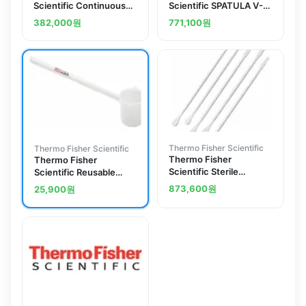
Scientific Continuous
Scientific SPATULA V-
Thinwall Biopharm T
SCOOP SPOON 100/CS
382,000
원
771,100
원
(1428321)
(1424598)
Thermo Fisher Scientific
Thermo Fisher Scientific
Thermo Fisher
Thermo Fisher
Scientific Sterile
Scientific Reusable
Spatulas, small spoon
Polyethylene Ladles
873,600
원
25,900
원