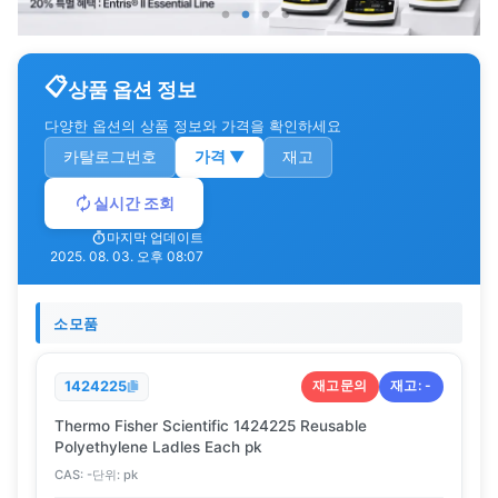
상품 옵션 정보
다양한 옵션의 상품 정보와 가격을 확인하세요
카탈로그번호
가격
▼
재고
실시간 조회
마지막 업데이트
2025. 08. 03. 오후 08:07
소모품
재고문의
재고:
-
1424225
Thermo Fisher Scientific 1424225 Reusable
Polyethylene Ladles Each pk
CAS:
-
단위:
pk