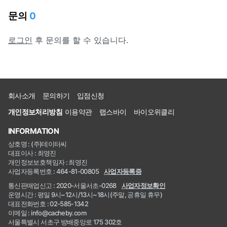
문의
0
로그인
후 문의를 할 수 있습니다.
회사소개
문의하기
입점신청
개인정보처리방침
이용약관
랩스바이
바이오위클리
INFORMATION
상호명 : (주)데이터씨
대표이사 : 최영진
개인정보보호책임자 : 최영진
사업자등록번호 : 464-81-00805
사업자등록증
통신판매업신고 : 2020-서울서초-0268
사업자정보확인
운영시간 : 평일 9시~12시/13시~18시(주말, 공휴일 휴무)
대표전화번호 : 02-585-1342
이메일 : info@cacheby.com
서울특별시 서초구 방배중앙로 175 302호