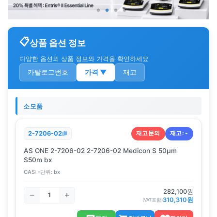
상품 옵션 정보
다양한 옵션의 상품 정보와 가격을 확인하세요
카탈로그번호
가격
▼
재고
소모품
재고문의
재고:
-
2-7206-02
AS ONE 2-7206-02 2-7206-02 Medicon S 50μm
S50m bx
CAS:
-
단위:
bx
282,100
원
310,310
원
(VAT포함)