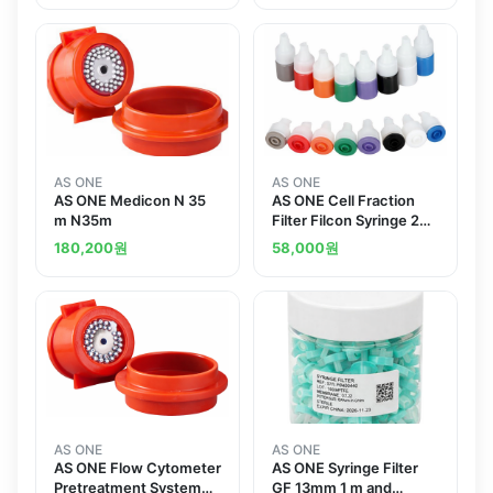
AS ONE
AS ONE
AS ONE Medicon N 35
AS ONE Cell Fraction
m N35m
Filter Filcon Syringe 20
mand others
180,200
원
58,000
원
AS ONE
AS ONE
AS ONE Flow Cytometer
AS ONE Syringe Filter
Pretreatment System
GF 13mm 1 m and