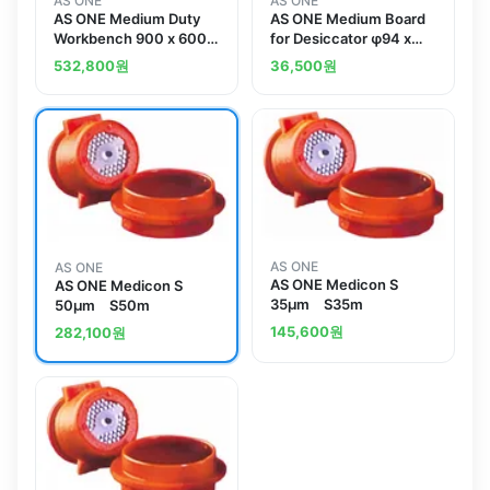
AS ONE
AS ONE
AS ONE Medium Duty
AS ONE Medium Board
Workbench 900 x 600 x
for Desiccator φ94 x
740mmand others
12and others
532,800
원
36,500
원
AS ONE
AS ONE
AS ONE Medicon S
AS ONE Medicon S
35μm S35m
50μm S50m
145,600
원
282,100
원