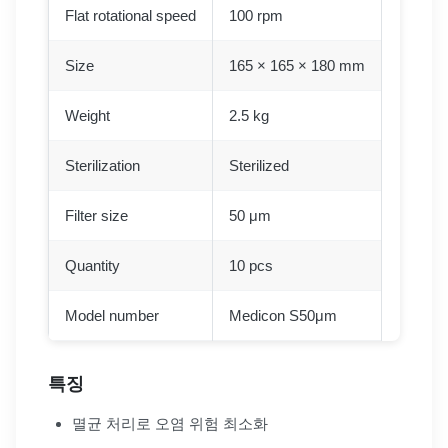
Flat rotational speed
100 rpm
Size
165 × 165 × 180 mm
Weight
2.5 kg
Sterilization
Sterilized
Filter size
50 μm
Quantity
10 pcs
Model number
Medicon S50μm
특징
멸균 처리로 오염 위험 최소화