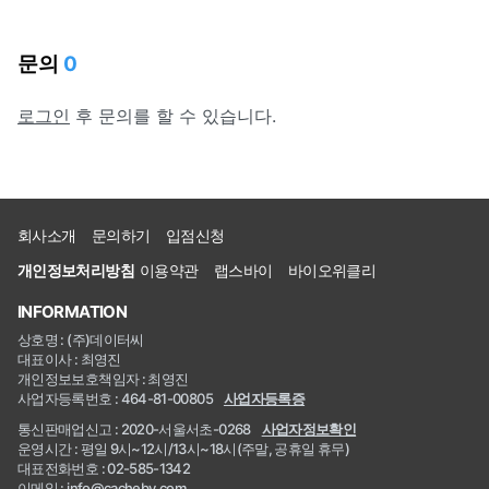
문의
0
로그인
후 문의를 할 수 있습니다.
회사소개
문의하기
입점신청
개인정보처리방침
이용약관
랩스바이
바이오위클리
INFORMATION
상호명 : (주)데이터씨
대표이사 : 최영진
개인정보보호책임자 : 최영진
사업자등록번호 : 464-81-00805
사업자등록증
통신판매업신고 : 2020-서울서초-0268
사업자정보확인
운영시간 : 평일 9시~12시/13시~18시(주말, 공휴일 휴무)
대표전화번호 : 02-585-1342
이메일 : info@cacheby.com