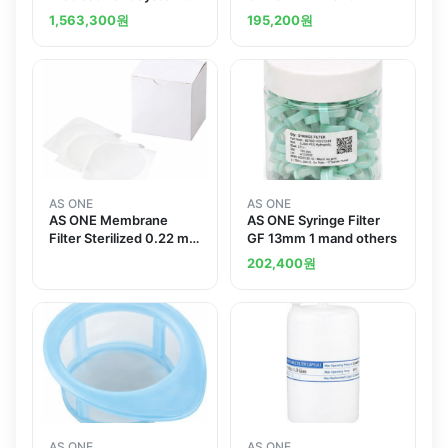
Medicon S 50 mand
others
1,563,300
원
195,200
원
others
AS ONE
AS ONE
AS ONE Membrane
AS ONE Syringe Filter
Filter Sterilized 0.22 m
GF 13mm 1 mand others
White
202,400
원
AS ONE
AS ONE