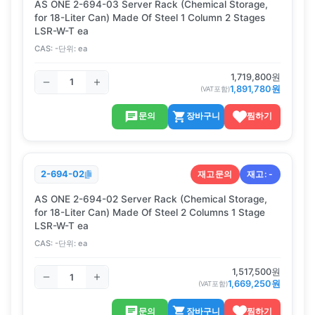
AS ONE 2-694-03 Server Rack (Chemical Storage,
for 18-Liter Can) Made Of Steel 1 Column 2 Stages
LSR-W-T ea
CAS:
-
단위:
ea
1,719,800
원
1,891,780
원
(VAT포함)
문의
장바구니
찜하기
재고문의
재고:
-
2-694-02
AS ONE 2-694-02 Server Rack (Chemical Storage,
for 18-Liter Can) Made Of Steel 2 Columns 1 Stage
LSR-W-T ea
CAS:
-
단위:
ea
1,517,500
원
1,669,250
원
(VAT포함)
문의
장바구니
찜하기