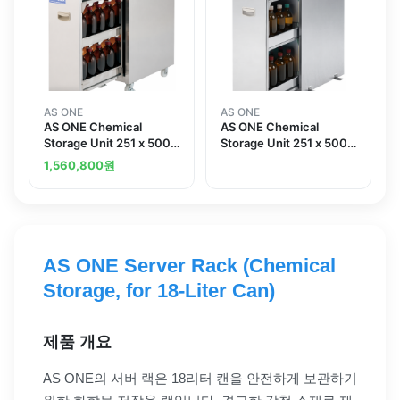
AS ONE
AS ONE
AS ONE Chemical
AS ONE Chemical
Storage Unit 251 x 500 x
Storage Unit 251 x 500 x
652mmand others
600mm
1,560,800
원
AS ONE Server Rack (Chemical
Storage, for 18-Liter Can)
제품 개요
AS ONE의 서버 랙은 18리터 캔을 안전하게 보관하기