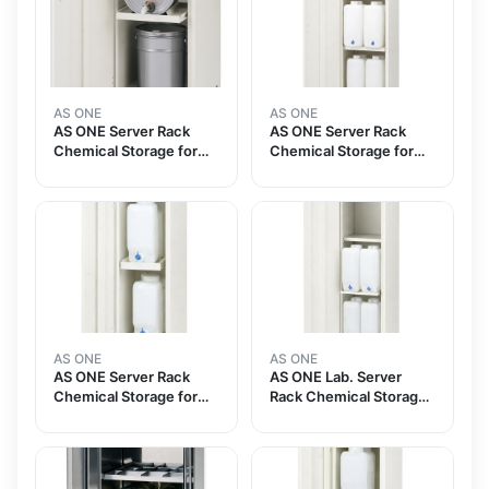
AS ONE
AS ONE
AS ONE Server Rack
AS ONE Server Rack
Chemical Storage for
Chemical Storage for
Pail Can Made Of Steel 1
Flat Tank 20L Made Of
Column 1 Stageand
Steel 1 Column 1
others
Stageand others
AS ONE
AS ONE
AS ONE Server Rack
AS ONE Lab. Server
Chemical Storage for
Rack Chemical Storage
Flat Tank 10L Made Of
for Flat Container 20 연
Steel 1 Column 1
구실용 서버 랙 약품보관장
Stageand others
20 각형병용