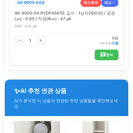
재고문의
재고:
-
46-9005-04
46-9005-04 PVDF4547D, 입수 : 1상자(100개) / 공경
(㎛) : 0.45 / 직경(Φ㎜) : 47 pk
CAS:
-
단위:
pk
0
원
0
원
(VAT포함)
문의
✨
AI 추천 연관 상품
AI가 분석한 이 상품과 연관된 추천 상품들을 확인해보세
요