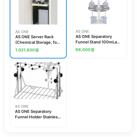
AS ONE
AS ONE
AS ONE Separatory
AS ONE Server Rack
Funnel Stand 100mLand
(Chemical Storage, for
others
18-Liter Can) Made Of
68,000
원
1,021,800
원
Steel 1 Column 1
Stageand others
AS ONE
AS ONE Separatory
Funnel Holder Stainless
Steel Adaptive
Container Size
500mLand others