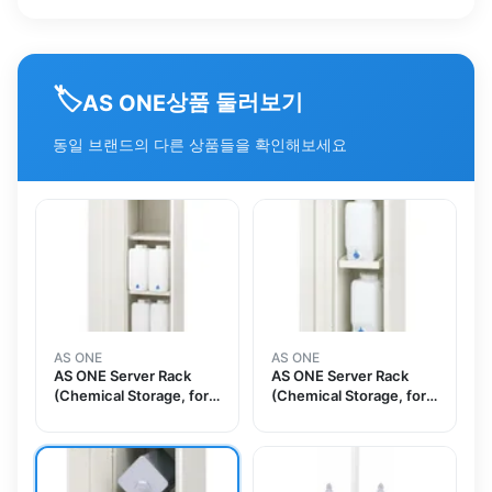
🏷️
상품 둘러보기
AS ONE
동일 브랜드의 다른 상품들을 확인해보세요
AS ONE
AS ONE
AS ONE Server Rack
AS ONE Server Rack
(Chemical Storage, for
(Chemical Storage, for
Flat Tank 20L) Made Of
Flat Tank 10L) Made Of
Steel 1 Column 1
Steel 1 Column 1
Stageand others
Stageand others