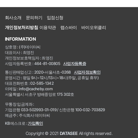
회사소개
문의하기
입점신청
개인정보처리방침
이용약관
랩스바이
바이오위클리
INFORMATION
상호명 : (주)데이터씨
대표이사 : 최영진
개인정보보호책임자 : 최영진
사업자등록번호 : 464-81-00805
사업자등록증
통신판매업신고 : 2020-서울서초-0268
사업자정보확인
운영시간 : 평일 9시~12시/13시~18시(주말, 공휴일 휴무)
대표전화번호 : 02-585-1342
이메일 : info@cacheby.com
서울특별시 서초구 방배중앙로 175 302호
무통장 입금계좌 :
기업은행 033-502993-01-019 / 신한은행 100-032-703829
예금주 : 주식회사 데이터씨
KB에스크로 :
가입확인
Copyright © 2021
DATASEE
All rights reserved.