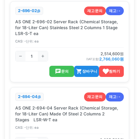
재고문의
재고:
-
2-696-02
AS ONE 2-696-02 Server Rack (Chemical Storage,
for 18-Liter Can) Stainless Steel 2 Columns 1 Stage
LSR-S-T ea
CAS:
-
단위:
ea
2,514,600
원
2,766,060
원
(VAT포함)
문의
장바구니
찜하기
재고문의
재고:
-
2-694-04
AS ONE 2-694-04 Server Rack (Chemical Storage,
for 18-Liter Can) Made Of Steel 2 Columns 2
Stages LSR-W-T ea
CAS:
-
단위:
ea