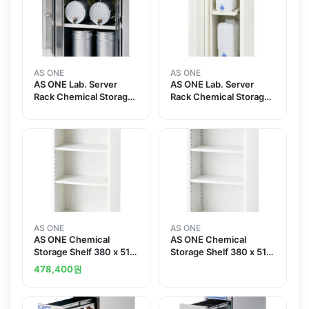
AS ONE
AS ONE
AS ONE Lab. Server
AS ONE Lab. Server
Rack Chemical Storage
Rack Chemical Storage
for Pail Can 연구실용 서
for Flat Container 10 연
버 랙 약품보관장 페일캔용
구실용 서버 랙 약품보간장
10 각형병용
AS ONE
AS ONE
AS ONE Chemical
AS ONE Chemical
Storage Shelf 380 x 515
Storage Shelf 380 x 515
x 880mmand others
x 880mm
478,400
원