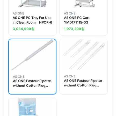
AS ONE
AS ONE
AS ONE PC Tray For Use
AS ONE PC Cart
in Clean Room HPCR-6
YMD171115-03
3,034,900
원
1,973,200
원
AS ONE
AS ONE
AS ONE Pasteur Pipette
AS ONE Pasteur Pipette
without Cotton Plug
without Cotton Plug
150mm 1000 Piecesand
250 Pieces/Box x 4
others
Boxesand others