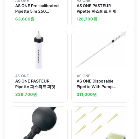
AS ONE
AS ONE
AS ONE Pre-calibrated
AS ONE PASTEUR
Pipette 5 m 250
Pipette 파스퇴르 피펫
Piecesand others
63,600
원
128,700
원
AS ONE
AS ONE
AS ONE PASTEUR
AS ONE Disposable
Pipette 파스퇴르 피펫
Pipette With Pump
Pumpmatic R 5mL 25
339,700
원
311,000
원
Piecesand others