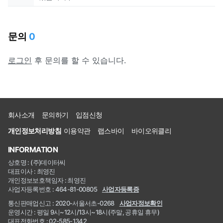
문의
0
로그인
후 문의를 할 수 있습니다.
회사소개
문의하기
입점신청
개인정보처리방침
이용약관
랩스바이
바이오위클리
INFORMATION
상호명 : (주)데이터씨
대표이사 : 최영진
개인정보보호책임자 : 최영진
사업자등록번호 : 464-81-00805
사업자등록증
통신판매업신고 : 2020-서울서초-0268
사업자정보확인
운영시간 : 평일 9시~12시/13시~18시(주말, 공휴일 휴무)
대표전화번호 : 02-585-1342