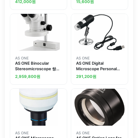
412,000
원
15,600
원
others
AS ONE
AS ONE
AS ONE Binocular
AS ONE Digital
Stereomicroscope 쌍안
Microscope Personal
실체현미경
Computer Connection
2,959,800
원
291,200
원
and others
AS ONE
AS ONE
AS ONE Microscope
AS ONE Option Lens for