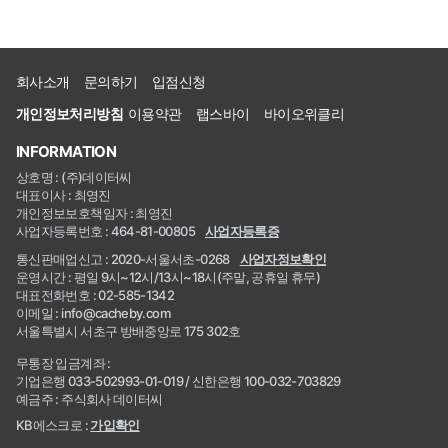
회사소개
문의하기
입점신청
개인정보처리방침
이용약관
랩스바이
바이오위클리
INFORMATION
상호명 : (주)데이터씨
대표이사 : 최영진
개인정보보호책임자 : 최영진
사업자등록번호 : 464-81-00805
사업자등록증
통신판매업신고 : 2020-서울서초-0268
사업자정보확인
운영시간 : 평일 9시~12시/13시~18시(주말, 공휴일 휴무)
대표전화번호 : 02-585-1342
이메일 : info@cacheby.com
서울특별시 서초구 방배중앙로 175 302호
무통장 입금계좌 :
기업은행 033-502993-01-019 / 신한은행 100-032-703829
예금주 : 주식회사 데이터씨
KB에스크로 :
가입확인