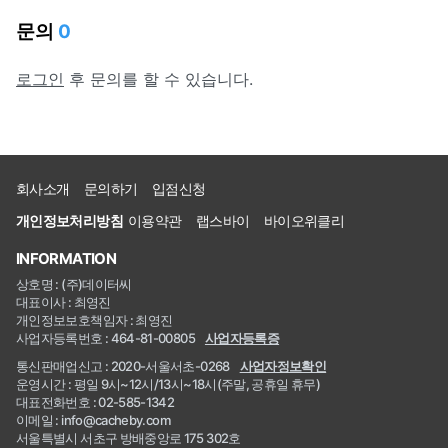
문의
0
로그인
후 문의를 할 수 있습니다.
회사소개
문의하기
입점신청
개인정보처리방침
이용약관
랩스바이
바이오위클리
INFORMATION
상호명 : (주)데이터씨
대표이사 : 최영진
개인정보보호책임자 : 최영진
사업자등록번호 : 464-81-00805
사업자등록증
통신판매업신고 : 2020-서울서초-0268
사업자정보확인
운영시간 : 평일 9시~12시/13시~18시(주말, 공휴일 휴무)
대표전화번호 : 02-585-1342
이메일 : info@cacheby.com
서울특별시 서초구 방배중앙로 175 302호