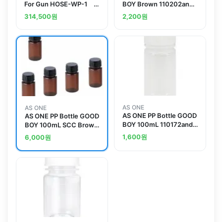
For Gun HOSE-WP-1
BOY Brown 110202and
HOSE-WP-1
others
314,500
원
2,200
원
AS ONE
AS ONE
AS ONE PP Bottle GOOD
AS ONE PP Bottle GOOD
BOY 100mL 110172and
BOY 100mL SCC Brown
others
(Pure Water Washing
1,600
원
6,000
원
Processed)and others