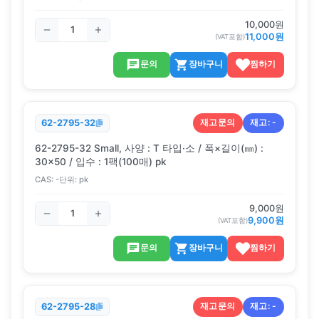
10,000
원
11,000
원
(VAT포함)
문의
장바구니
찜하기
재고문의
재고:
-
62-2795-32
62-2795-32 Small, 사양 : T 타입·소 / 폭×길이(㎜) :
30×50 / 입수 : 1팩(100매) pk
CAS:
-
단위:
pk
9,000
원
9,900
원
(VAT포함)
문의
장바구니
찜하기
재고문의
재고:
-
62-2795-28