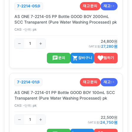
재고문의
재고:
-
7-2214-05
AS ONE 7-2214-05 PP Bottle GOOD BOY 2000mL
SCC Transparent (Pure Water Washing Processed) pk
CAS:
-
단위:
pk
24,800
원
27,280
원
(VAT포함)
문의
장바구니
찜하기
재고문의
재고:
-
7-2214-01
AS ONE 7-2214-01 PP Bottle GOOD BOY 100mL SCC
Transparent (Pure Water Washing Processed) pk
CAS:
-
단위:
pk
22,500
원
24,750
원
(VAT포함)