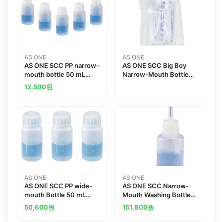
AS ONE
AS ONE
AS ONE SCC PP narrow-
AS ONE SCC Big Boy
mouth bottle 50 mL
Narrow-Mouth Bottle
10pcs Pack pure water
100mL Pure Water
12,500
원
cleaning Processed and
Washing Processed
others
AS ONE
AS ONE
AS ONE SCC PP wide-
AS ONE SCC Narrow-
mouth Bottle 50 mL
Mouth Washing Bottle
Contains 2pcs pure
250mL Pure Water
50,600
원
151,800
원
water cleaning
Washing Processed and
Processed and others
others