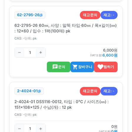
재고문의
재고:
-
62-2795-26
62-2795-26 60㎜, 사양 : 말뚝 타입·60㎜ / 폭×길이(㎜)
: 12×60 / 입수 : 1팩(100매) pk
CAS:
-
단위:
pk
6,000
원
6,600
원
(VAT포함)
문의
장바구니
찜하기
재고문의
재고:
-
2-4024-01
2-4024-01 DS5116-0012, 타입 : 0℃ / 사이즈(㎜) :
151×108×125 / 수납(개) : 12 pk
CAS:
-
단위:
pk
0
원
0
원
(VAT포함)