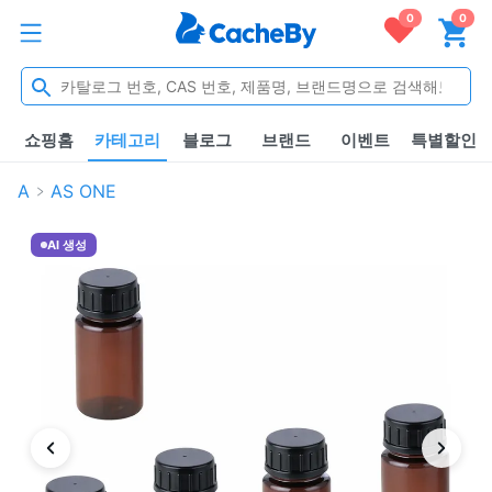
0
0
쇼핑홈
카테고리
블로그
브랜드
이벤트
특별할인
A
AS ONE
AI 생성