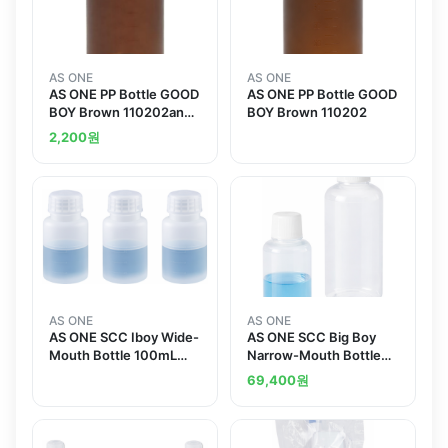
AS ONE
AS ONE
AS ONE PP Bottle GOOD
AS ONE PP Bottle GOOD
BOY Brown 110202and
BOY Brown 110202
others
2,200
원
AS ONE
AS ONE
AS ONE SCC Iboy Wide-
AS ONE SCC Big Boy
Mouth Bottle 100mL
Narrow-Mouth Bottle
Pure Water Washing
100mL Pure Water
69,400
원
Processed
Washing Processed and
others