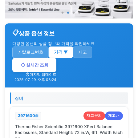
상품 옵션 정보
다양한 옵션의 상품 정보와 가격을 확인하세요
카탈로그번호
가격
▼
재고
실시간 조회
마지막 업데이트
2025. 07. 29. 오후 03:24
장비
재고문의
재고:
-
3971600
Thermo Fisher Scientific 3971600 XPert Balance
Enclosures, Standard Height: 72 in.W, 6ft. Width Each