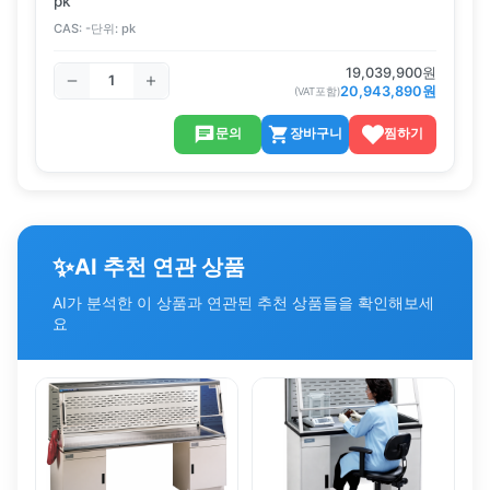
pk
CAS:
-
단위:
pk
19,039,900
원
20,943,890
원
(VAT포함)
문의
장바구니
찜하기
✨
AI 추천 연관 상품
AI가 분석한 이 상품과 연관된 추천 상품들을 확인해보세
요