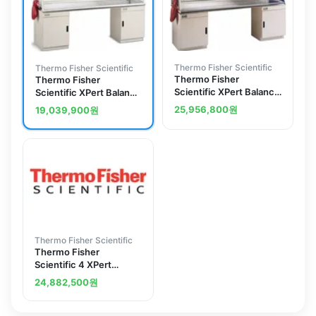
Thermo Fisher Scientific
Thermo Fisher Scientific
Thermo Fisher
Thermo Fisher
Scientific XPert Balance
Scientific XPert Balance
Enclosures, Standard
Enclosures, Standard
25,956,800
원
19,039,900
원
Height: 96 in.W, 8ft.
Height: 72 in.W, 6ft.
Width
Width
Thermo Fisher Scientific
Thermo Fisher
Scientific 4 XPert
Filtered Balance Syste
24,882,500
원
(3950472)