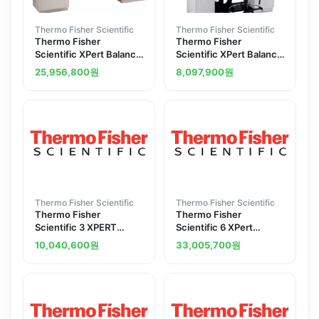
Thermo Fisher Scientific
Thermo Fisher Scientific
Thermo Fisher
Thermo Fisher
Scientific XPert Balance
Scientific XPert Balance
Enclosures Standard
Enclosure Standard
25,956,800
원
8,097,900
원
Height 96 in.W 8ft.
Height 36 in.W 3 ft.
Width
Width
Thermo Fisher Scientific
Thermo Fisher Scientific
Thermo Fisher
Thermo Fisher
Scientific 3 XPERT
Scientific 6 XPert
BALANCE ENCLOSURE
Filtered Balance Syst
10,040,600
원
33,005,700
원
WIT 3930321
3950622