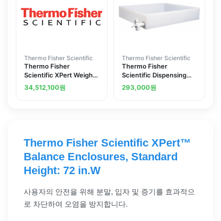
Thermo Fisher Scientific
Thermo Fisher Scientific
Thermo Fisher
Thermo Fisher
Scientific XPert Weigh
Scientific Dispensing
Box 230V 60 Hz
Trays 22L x 26W x 4 in.H
34,512,100
원
293,000
원
5220321
56 x 66 x 10cm
Thermo Fisher Scientific XPert™
Balance Enclosures, Standard
Height: 72 in.W
사용자의 안전을 위해 분말, 입자 및 증기를 효과적으
로 차단하여 오염을 방지합니다.