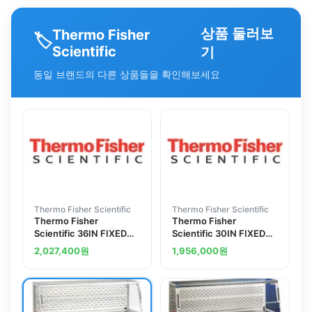
상품 둘러보
Thermo Fisher
🏷️
Scientific
기
동일 브랜드의 다른 상품들을 확인해보세요
Thermo Fisher Scientific
Thermo Fisher Scientific
Thermo Fisher
Thermo Fisher
Scientific 36IN FIXED
Scientific 30IN FIXED
STAND FOR 6 FOOT B2
STAND FOR 6 FOOT B2
2,027,400
원
1,956,000
원