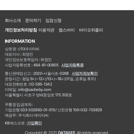
회사소개
문의하기
입점신청
개인정보처리방침
이용약관
랩스바이
바이오위클리
INFORMATION
상호명 : (주)데이터씨
대표이사 : 최영진
개인정보보호책임자 : 최영진
사업자등록번호 : 464-81-00805
사업자등록증
통신판매업신고 : 2020-서울서초-0268
사업자정보확인
운영시간 : 평일 9시~12시/13시~18시(주말, 공휴일 휴무)
대표전화번호 : 02-585-1342
이메일 : info@cacheby.com
서울특별시 서초구 방배중앙로 175 302호
무통장 입금계좌 :
기업은행 033-502993-01-019 / 신한은행 100-032-703829
예금주 : 주식회사 데이터씨
KB에스크로 :
가입확인
Copyright © 2021
DATASEE
All rights reserved.