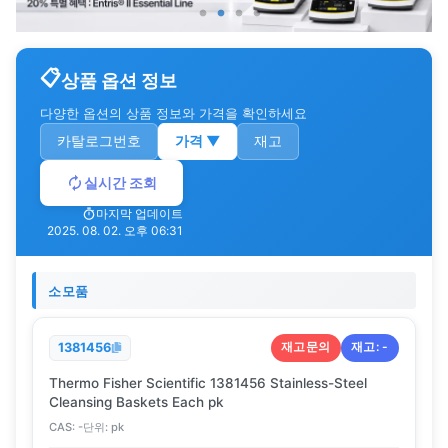
상품 옵션 정보
다양한 옵션의 상품 정보와 가격을 확인하세요
카탈로그번호
가격
▼
재고
실시간 조회
마지막 업데이트
2025. 08. 02. 오후 06:31
소모품
재고문의
재고:
-
1381456
Thermo Fisher Scientific 1381456 Stainless-Steel
Cleansing Baskets Each pk
CAS:
-
단위:
pk