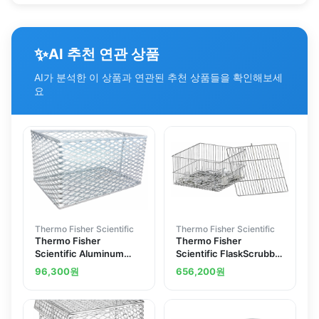
✨
AI 추천 연관 상품
AI가 분석한 이 상품과 연관된 추천 상품들을 확인해보세
요
Thermo Fisher Scientific
Thermo Fisher Scientific
Thermo Fisher
Thermo Fisher
Scientific Aluminum
Scientific FlaskScrubber
Test Tube Cleansing
and SteamScrubber
96,300
원
656,200
원
Baskets
Utensil Basket