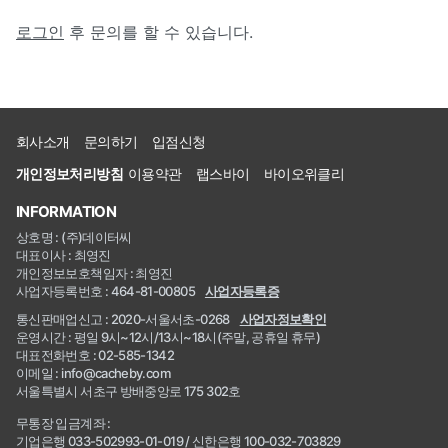
로그인
후 문의를 할 수 있습니다.
회사소개
문의하기
입점신청
개인정보처리방침
이용약관
랩스바이
바이오위클리
INFORMATION
상호명 : (주)데이터씨
대표이사 : 최영진
개인정보보호책임자 : 최영진
사업자등록번호 : 464-81-00805
사업자등록증
통신판매업신고 : 2020-서울서초-0268
사업자정보확인
운영시간 : 평일 9시~12시/13시~18시(주말, 공휴일 휴무)
대표전화번호 : 02-585-1342
이메일 : info@cacheby.com
서울특별시 서초구 방배중앙로 175 302호
무통장 입금계좌 :
기업은행 033-502993-01-019 / 신한은행 100-032-703829