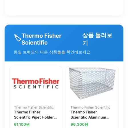
상품 둘러보
Thermo Fisher
🏷️
Scientific
기
동일 브랜드의 다른 상품들을 확인해보세요
Thermo Fisher Scientific
Thermo Fisher Scientific
Thermo Fisher
Thermo Fisher
Scientific Pipet Holder
Scientific Aluminum
(1381451)
Test Tube Cleansing
61,100
원
96,300
원
Baskets