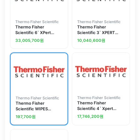
Thermo Fisher Scientific
Thermo Fisher Scientific
Thermo Fisher
Thermo Fisher
Scientific 6` XPert
Scientific 3` XPERT
Filtered Balance Syst
BALANCE ENCLOSURE
33,005,700
원
10,040,600
원
(3950622)
WIT (3930321)
Thermo Fisher Scientific
Thermo Fisher Scientific
Thermo Fisher
Thermo Fisher
Scientific 4` Xpert
Scientific WIPES
Filtered Balance Syst
HOLDER (3927800)
17,746,200
원
197,700
원
(3950420)