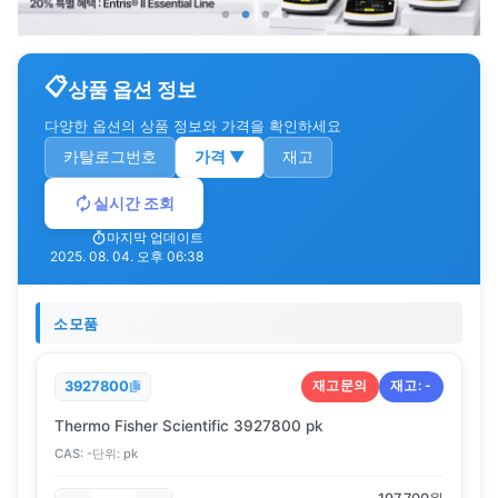
상품 옵션 정보
다양한 옵션의 상품 정보와 가격을 확인하세요
카탈로그번호
가격
▼
재고
실시간 조회
마지막 업데이트
2025. 08. 04. 오후 06:38
소모품
재고문의
재고:
-
3927800
Thermo Fisher Scientific 3927800 pk
CAS:
-
단위:
pk