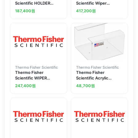
Scientific HOLDER
Scientific Wiper
KIMWIPES BOX LARGE
Dispensers 19999467
187,400
원
417,200
원
CP6353512
Thermo Fisher Scientific
Thermo Fisher Scientific
Thermo Fisher
Thermo Fisher
Scientific WIPER
Scientific Acrylic
9.1X16.8IN 400CS
Dispenser for Wipes
247,400
원
48,700
원
191302379