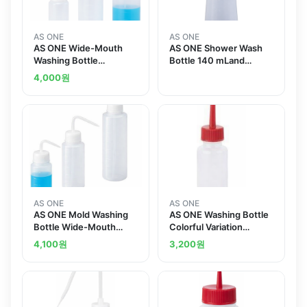
AS ONE
AS ONE
AS ONE Wide-Mouth
AS ONE Shower Wash
Washing Bottle
Bottle 140 mLand
250mLand others
others
4,000
원
AS ONE
AS ONE
AS ONE Mold Washing
AS ONE Washing Bottle
Bottle Wide-Mouth
Colorful Variation
250mLand others
Narrow-Mouth Red
4,100
원
3,200
원
100mLand others