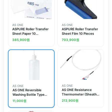
AS ONE
AS ONE
ASPURE Roller Transfer
ASPURE Roller Transfer
Sheet Paper 10
Sheet Film 10 Pieces
Piecesand others
385,900
원
703,900
원
AS ONE
AS ONE
AS ONE Resistance
AS ONE Reversible
Thermometer (Sheath
Washing Bottle Type
Type, Teflon Coated)
1Land others
213,900
원
11,000
원
50mmand others