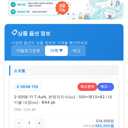
상품 옵션 정보
다양한 옵션의 상품 정보와 가격을 확인하세요
카탈로그번호
가격
▼
재고
소모품
재고문의
재고:
-
2-5058-11
2-5058-11 T-AuN, 본체외치수(㎜) : 100×181.5×82 / 테
이블 내경(㎜) : Φ94 pk
CAS:
-
단위:
pk
514,500
원
565,950
원
(VAT포함)