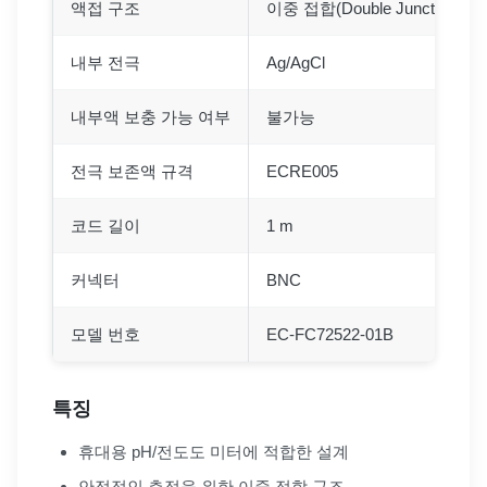
액접 구조
이중 접합(Double Junction)
내부 전극
Ag/AgCl
내부액 보충 가능 여부
불가능
전극 보존액 규격
ECRE005
코드 길이
1 m
커넥터
BNC
모델 번호
EC-FC72522-01B
특징
휴대용 pH/전도도 미터에 적합한 설계
안정적인 측정을 위한 이중 접합 구조