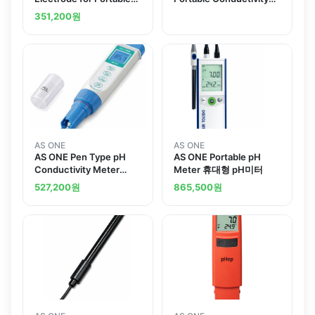
pH Conductivity Meter
Meter Replacement
351,200
원
ECFC7252201B
Electrode
AS ONE
AS ONE
AS ONE Pen Type pH
AS ONE Portable pH
Conductivity Meter
Meter 휴대형 pH미터
MPC70
527,200
원
865,500
원