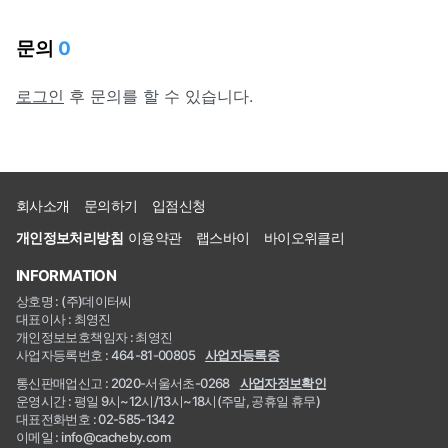
문의
0
로그인
후 문의를 할 수 있습니다.
회사소개
문의하기
입점신청
개인정보처리방침
이용약관
랩스바이
바이오위클리
INFORMATION
상호명 : (주)데이터씨
대표이사 : 최영진
개인정보보호책임자 : 최영진
사업자등록번호 : 464-81-00805
사업자등록증
통신판매업신고 : 2020-서울서초-0268
사업자정보확인
운영시간 : 평일 9시~12시/13시~18시(주말, 공휴일 휴무)
대표전화번호 : 02-585-1342
이메일 : info@cacheby.com