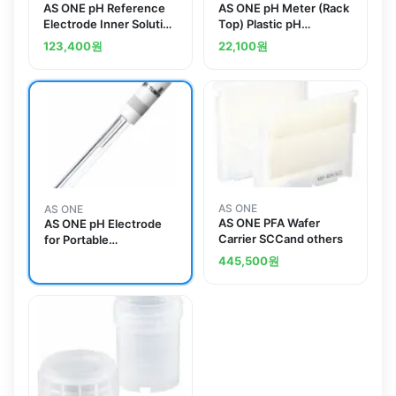
AS ONE pH Reference
AS ONE pH Meter (Rack
Electrode Inner Solution
Top) Plastic pH
500 x 1and others
Electrodeand others
123,400
원
22,100
원
AS ONE
AS ONE
AS ONE PFA Wafer
AS ONE pH Electrode
Carrier SCCand others
for Portable
pH/Conductivity Meter
445,500
원
ECFC7252201B