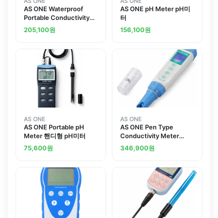
AS ONE
AS ONE
AS ONE Waterproof
AS ONE pH Meter pH미
Portable Conductivity
터
Meter Replacement
205,100
원
156,100
원
Electrodeand others
AS ONE
AS ONE
AS ONE Portable pH
AS ONE Pen Type
Meter 핸디형 pH미터
Conductivity Meter
EC70
75,600
원
346,900
원