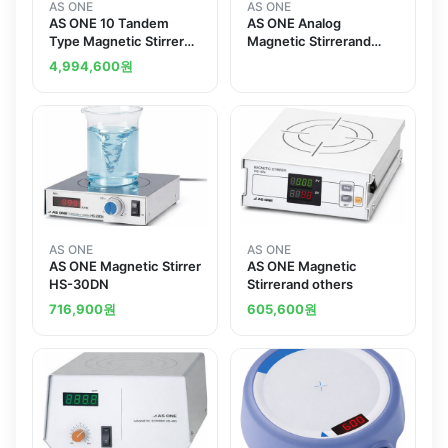
AS ONE
AS ONE
AS ONE 10 Tandem
AS ONE Analog
Type Magnetic Stirrer
Magnetic Stirrerand
HS400 HS-400
others
4,994,600
원
AS ONE
AS ONE
AS ONE Magnetic Stirrer
AS ONE Magnetic
HS-30DN
Stirrerand others
716,900
원
605,600
원