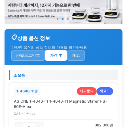
상품 옵션 정보
다양한 옵션의 상품 정보와 가격을 확인하세요
카탈로그번호
가격
▼
재고
소모품
재고문의
재고:
-
1-4646-11
AS ONE 1-4646-11 1-4646-11 Magnetic Stirrer HS-
50E-A ea
CAS:
-
단위:
ea
382,300
원