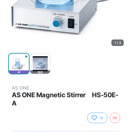
1 / 2
AI
원본
AS ONE
AS ONE Magnetic Stirrer HS-50E-
A
0