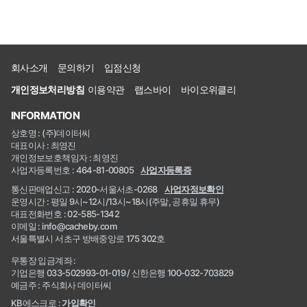
회사소개
문의하기
입점신청
개인정보처리방침
이용약관
랩스바이
바이오위클리
INFORMATION
상호명 : (주)데이터씨
대표이사 : 최영진
개인정보보호책임자 : 최영진
사업자등록번호 : 464-81-00805
사업자등록증
통신판매업신고 : 2020-서울서초-0268
사업자정보확인
운영시간 : 평일 9시~12시/13시~18시(주말, 공휴일 휴무)
대표전화번호 : 02-585-1342
이메일 : info@cacheby.com
서울특별시 서초구 방배중앙로 175 302호
무통장 입금계좌 :
기업은행 033-502993-01-019 / 신한은행 100-032-703829
예금주 : 주식회사 데이터씨
KB에스크로 :
가입확인