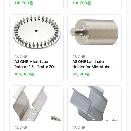
Centrifuge Tube x 2 Pcs
Pcs MTH-012
118,700
원
118,700
원
MTH-500
AS ONE
AS ONE
AS ONE Microtube
AS ONE Laminate
Rotator 1.5 - 2mL x 20
Holder for Microtube
Pcs MTH-020
Rotator MTH-P
185,000
원
92,500
원
AS ONE
AS ONE