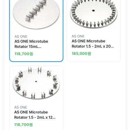
AS ONE
AS ONE
AS ONE Microtube
AS ONE Microtube
Rotator 1.5 - 2mL x 20
Rotator 15mL
Pcs MTH-020
Centrifuge Tube x 4
185,000
원
118,700
원
Pcs MTH-150
AS ONE
AS ONE Microtube
Rotator 1.5 - 2mL x 12
Pcs MTH-012
118,700
원