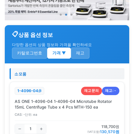
상품 옵션 정보
다양한 옵션의 상품 정보와 가격을 확인하세요
카탈로그번호
가격
▼
재고
소모품
재고문의
재고:
-
1-4096-04
AS ONE 1-4096-04 1-4096-04 Microtube Rotator
15mL Centrifuge Tube x 4 Pcs MTH-150 ea
CAS:
-
단위:
ea
118,700
원
130,570
원
(VAT포함)