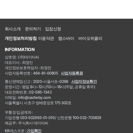
회사소개
문의하기
입점신청
개인정보처리방침
이용약관
랩스바이
바이오위클리
INFORMATION
상호명 : (주)데이터씨
대표이사 : 최영진
개인정보보호책임자 : 최영진
사업자등록번호 : 464-81-00805
사업자등록증
통신판매업신고 : 2020-서울서초-0268
사업자정보확인
운영시간 : 평일 9시~12시/13시~18시(주말, 공휴일 휴무)
대표전화번호 : 02-585-1342
이메일 : info@cacheby.com
서울특별시 서초구 방배중앙로 175 302호
무통장 입금계좌 :
기업은행 033-502993-01-019 / 신한은행 100-032-703829
예금주 : 주식회사 데이터씨
KB에스크로 :
가입확인