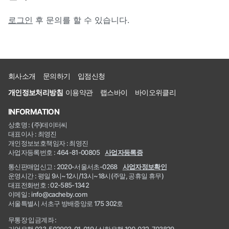
로그인
후 문의를 할 수 있습니다.
회사소개
문의하기
입점신청
개인정보처리방침
이용약관
랩스바이
바이오위클리
INFORMATION
상호명 : (주)데이터씨
대표이사 : 최영진
개인정보보호책임자 : 최영진
사업자등록번호 : 464-81-00805
사업자등록증
통신판매업신고 : 2020-서울서초-0268
사업자정보확인
운영시간 : 평일 9시~12시/13시~18시(주말, 공휴일 휴무)
대표전화번호 : 02-585-1342
이메일 : info@cacheby.com
서울특별시 서초구 방배중앙로 175 302호
무통장 입금계좌 :
기업은행 033-502993-01-019 / 신한은행 100-032-703829