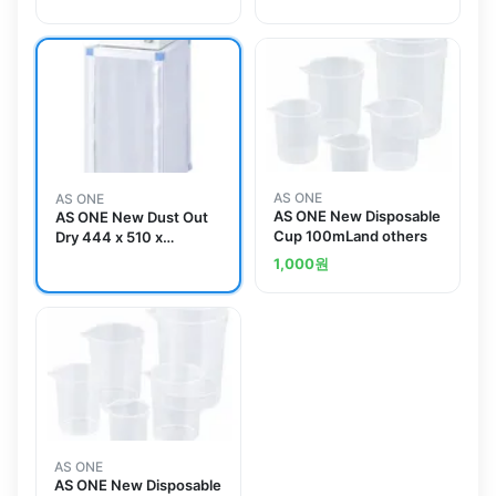
1595mmand others
mm Blower Typeand
others
AS ONE
AS ONE
AS ONE New Disposable
AS ONE New Dust Out
Cup 100mLand others
Dry 444 x 510 x
871mmand others
1,000
원
AS ONE
AS ONE New Disposable