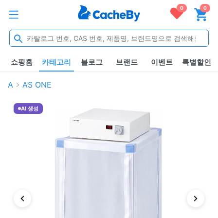
0
0
쇼핑홈
카테고리
블로그
브랜드
이벤트
특별할인
A
AS ONE
AI 생성