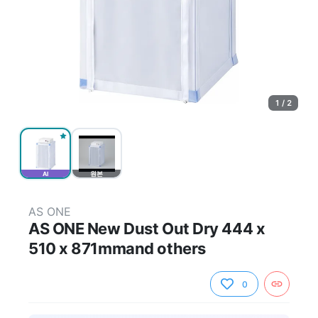
1 / 2
AI
원본
AS ONE
AS ONE New Dust Out Dry 444 x
510 x 871mmand others
0