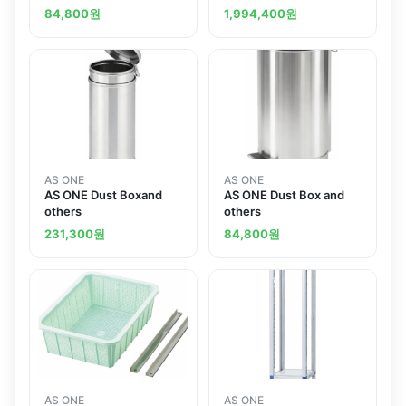
1595mmand others
mm Blower Type
84,800
원
1,994,400
원
AS ONE
AS ONE
AS ONE Dust Boxand
AS ONE Dust Box and
others
others
231,300
원
84,800
원
AS ONE
AS ONE