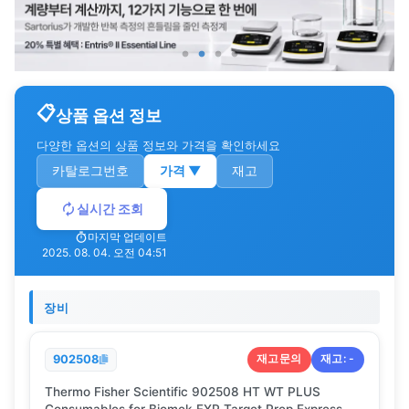
상품 옵션 정보
다양한 옵션의 상품 정보와 가격을 확인하세요
카탈로그번호
가격
▼
재고
실시간 조회
마지막 업데이트
2025. 08. 04. 오전 04:51
장비
재고문의
재고:
-
902508
Thermo Fisher Scientific 902508 HT WT PLUS
Consumables for Biomek FXP Target Prep Express