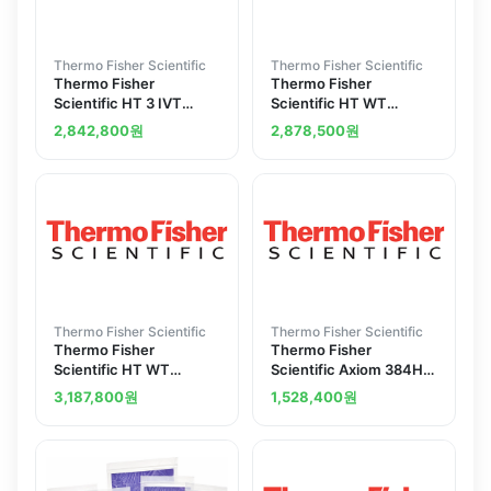
Thermo Fisher Scientific
Thermo Fisher Scientific
Thermo Fisher
Thermo Fisher
Scientific HT 3 IVT
Scientific HT WT
PLUS Consumables for
Expression Assay
2,842,800
원
2,878,500
원
Biomek FXP Target Prep
Consumables for
Express
Biomek FX p Target
Prep Express
Thermo Fisher Scientific
Thermo Fisher Scientific
Thermo Fisher
Thermo Fisher
Scientific HT WT
Scientific Axiom 384HT
Terminal Labeling and
Consumables Kit for
3,187,800
원
1,528,400
원
Controls Kit 1 x 24
Biomek FXp
reactions