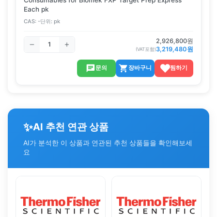
Each pk
CAS:
-
단위:
pk
2,926,800
원
3,219,480
원
(VAT포함)
문의
장바구니
찜하기
✨
AI 추천 연관 상품
AI가 분석한 이 상품과 연관된 추천 상품들을 확인해보세
요