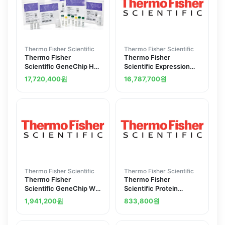
Thermo Fisher Scientific
Thermo Fisher Scientific
Thermo Fisher
Thermo Fisher
Scientific GeneChip HT
Scientific Expression
WT PLUS Reagent Kit
ATP Install Kit for
17,720,400
원
16,787,700
원
Beckman Biomek FX P
Target Prep Express
Thermo Fisher Scientific
Thermo Fisher Scientific
Thermo Fisher
Thermo Fisher
Scientific GeneChip WT
Scientific Protein
PLUS Reagent Kit 10
Expression Sample Prep
1,941,200
원
833,800
원
Reactions
Kit