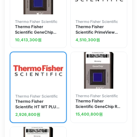
Thermo Fisher Scientific
Thermo Fisher Scientific
Thermo Fisher
Thermo Fisher
Scientific GeneChip
Scientific PrimeView
Mouse Gene 1.0 ST
Human Gene
10,413,300
원
4,510,300
원
Assay, 10 samples
Expression Assay, 10
reactions
Thermo Fisher Scientific
Thermo Fisher Scientific
Thermo Fisher
Thermo Fisher
Scientific GeneChip Rat
Scientific HT WT PLUS
Genome 230 2.0 Assay,
Consumables for
15,400,800
원
2,926,800
원
10 reactions
Biomek FXP Target
Prep Express