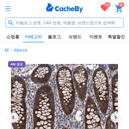
0
0
쇼핑홈
카테고리
블로그
브랜드
이벤트
특별할인
M
Merck
AI 생성