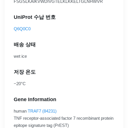
FSGSLKAIKVWDIVGTELKLKKELTGLNHWVR
UniProt 수납 번호
Q6Q0C0
배송 상태
wet ice
저장 온도
−20°C
Gene Information
human
TRAF7 (84231)
TNF receptor-associated factor 7 recombinant protein
epitope signature tag (PrEST)