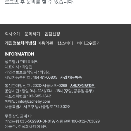
로그인
후 문의를 할 수 있습니다.
회사소개
문의하기
입점신청
개인정보처리방침
이용약관
랩스바이
바이오위클리
INFORMATION
상호명 : (주)데이터씨
대표이사 : 최영진
개인정보보호책임자 : 최영진
사업자등록번호 : 464-81-00805
사업자등록증
통신판매업신고 : 2020-서울서초-0268
사업자정보확인
운영시간 : 평일 9시~12시/13시~18시(주말, 공휴일 휴무)
대표전화번호 : 02-585-1342
이메일 : info@cacheby.com
서울특별시 서초구 방배중앙로 175 302호
무통장 입금계좌 :
기업은행 033-502993-01-019 / 신한은행 100-032-703829
예금주 : 주식회사 데이터씨