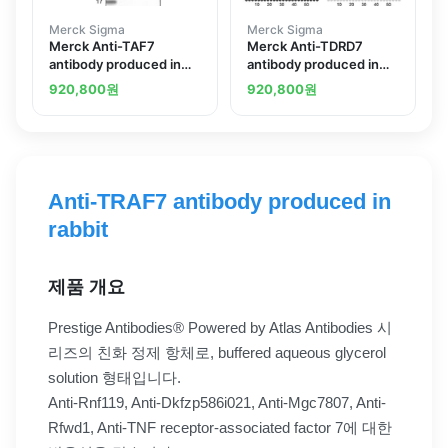
Merck Sigma
Merck Sigma
Merck Anti-TAF7
Merck Anti-TDRD7
antibody produced in
antibody produced in
rabbit
rabbit
920,800
원
920,800
원
Anti-TRAF7 antibody produced in
rabbit
제품 개요
Prestige Antibodies® Powered by Atlas Antibodies 시
리즈의 친화 정제 항체로, buffered aqueous glycerol
solution 형태입니다.
Anti-Rnf119, Anti-Dkfzp586i021, Anti-Mgc7807, Anti-
Rfwd1, Anti-TNF receptor-associated factor 7에 대한