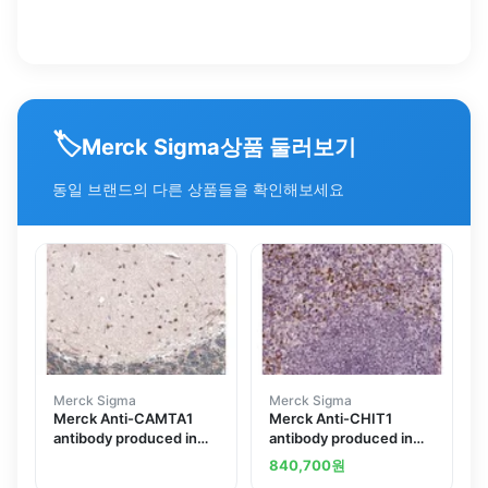
🏷️
상품 둘러보기
Merck Sigma
동일 브랜드의 다른 상품들을 확인해보세요
Merck Sigma
Merck Sigma
Merck Anti-CAMTA1
Merck Anti-CHIT1
antibody produced in
antibody produced in
rabbit
rabbit
840,700
원