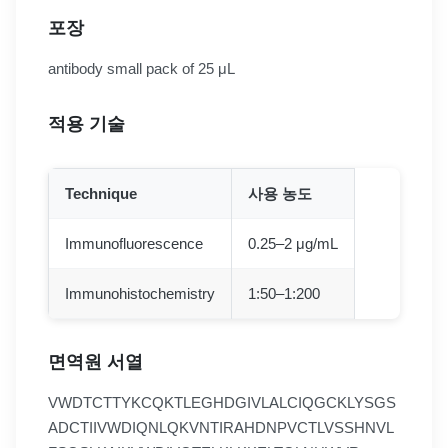
포장
antibody small pack of 25 μL
적용 기술
Technique
사용 농도
Immunofluorescence
0.25–2 μg/mL
Immunohistochemistry
1:50–1:200
면역원 서열
VWDTCTTYKCQKTLEGHDGIVLALCIQGCKLYSGS
ADCTIIVWDIQNLQKVNTIRAHDNPVCTLVSSHNVL