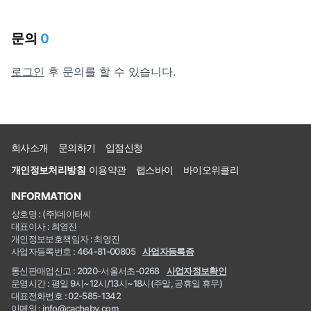
문의
0
로그인
후 문의를 할 수 있습니다.
회사소개
문의하기
입점신청
개인정보처리방침
이용약관
랩스바이
바이오위클리
INFORMATION
상호명 : (주)데이터씨
대표이사 : 최영진
개인정보보호책임자 : 최영진
사업자등록번호 : 464-81-00805
사업자등록증
통신판매업신고 : 2020-서울서초-0268
사업자정보확인
운영시간 : 평일 9시~12시/13시~18시(주말, 공휴일 휴무)
대표전화번호 : 02-585-1342
이메일 : info@cacheby.com