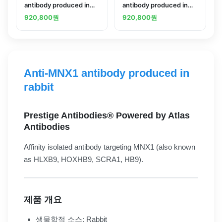
antibody produced in
antibody produced in
rabbit
rabbit
920,800
원
920,800
원
Anti-MNX1 antibody produced in
rabbit
Prestige Antibodies® Powered by Atlas
Antibodies
Affinity isolated antibody targeting MNX1 (also known
as HLXB9, HOXHB9, SCRA1, HB9).
제품 개요
생물학적 소스: Rabbit