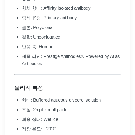
항체 형태: Affinity isolated antibody
항체 유형: Primary antibody
클론: Polyclonal
결합: Unconjugated
반응 종: Human
제품 라인: Prestige Antibodies® Powered by Atlas
Antibodies
물리적 특성
형태: Buffered aqueous glycerol solution
포장: 25 μL small pack
배송 상태: Wet ice
저장 온도: −20°C