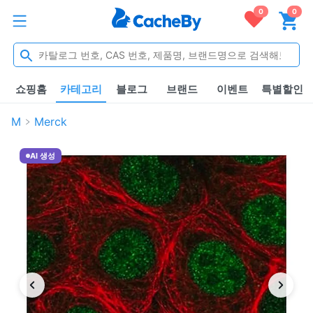
0
0
쇼핑홈
카테고리
블로그
브랜드
이벤트
특별할인
M
Merck
AI 생성