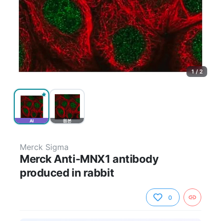
1 / 2
AI
원본
Merck Sigma
Merck Anti-MNX1 antibody
produced in rabbit
0