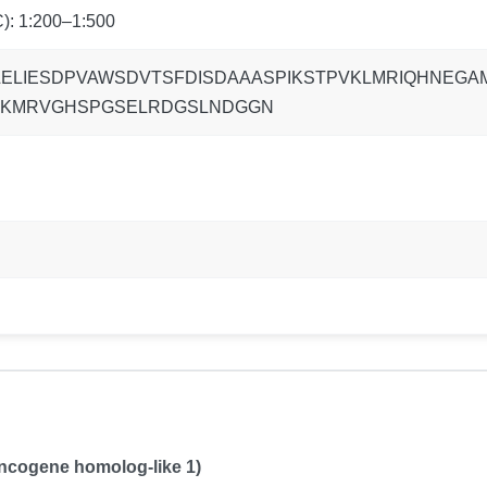
): 1:200–1:500
LELIESDPVAWSDVTSFDISDAAASPIKSTPVKLMRIQHNEG
KRKMRVGHSPGSELRDGSLNDGGN
oncogene homolog-like 1)