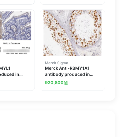
Merck Sigma
-MYL1
Merck Anti-RBMY1A1
oduced in
antibody produced in
rabbit
920,800
원