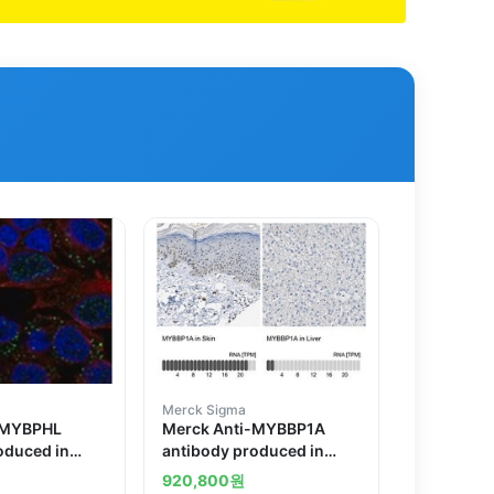
Merck Sigma
-MYBPHL
Merck Anti-MYBBP1A
oduced in
antibody produced in
rabbit
920,800
원