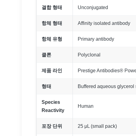
결합 형태
Unconjugated
항체 형태
Affinity isolated antibody
항체 유형
Primary antibody
클론
Polyclonal
제품 라인
Prestige Antibodies® Powe
형태
Buffered aqueous glycerol 
Species
Human
Reactivity
포장 단위
25 μL (small pack)