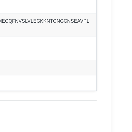
AMECQFNVSLVLEGKKNTCNGGNSEAVPL