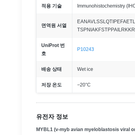
적용 기술
Immunohistochemistry (IHC
EANAVLSSLQTIPEFAET
면역원 서열
TSPNIAKFSTPPAILRK
UniProt 번
P10243
호
배송 상태
Wet ice
저장 온도
−20°C
유전자 정보
MYBL1 (v-myb avian myeloblastosis viral 