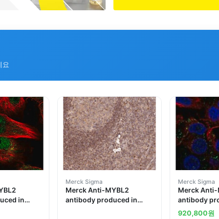
세요
Merck Sigma
Merck Sigma
MYBL2
Merck Anti-MYBL2
Merck Anti
uced in
antibody produced in
antibody pr
rabbit
rabbit
920,800
원