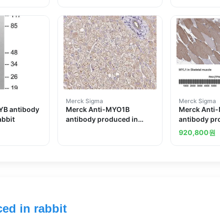
Merck Sigma
Merck Sigma
YB antibody
Merck Anti-MYO1B
Merck Anti
abbit
antibody produced in
antibody pr
rabbit
rabbit
920,800
원
ed in rabbit